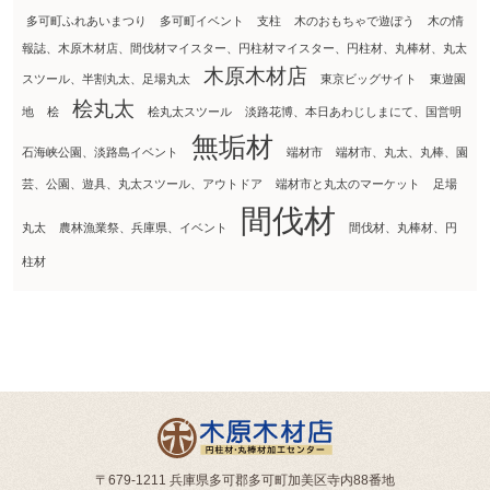
多可町ふれあいまつり
多可町イベント
支柱
木のおもちゃで遊ぼう
木の情
報誌、木原木材店、間伐材マイスター、円柱材マイスター、円柱材、丸棒材、丸太
木原木材店
スツール、半割丸太、足場丸太
東京ビッグサイト
東遊園
桧丸太
地
桧
桧丸太スツール
淡路花博、本日あわじしまにて、国営明
無垢材
石海峡公園、淡路島イベント
端材市
端材市、丸太、丸棒、園
芸、公園、遊具、丸太スツール、アウトドア
端材市と丸太のマーケット
足場
間伐材
丸太
農林漁業祭、兵庫県、イベント
間伐材、丸棒材、円
柱材
〒679-1211 兵庫県多可郡多可町加美区寺内88番地