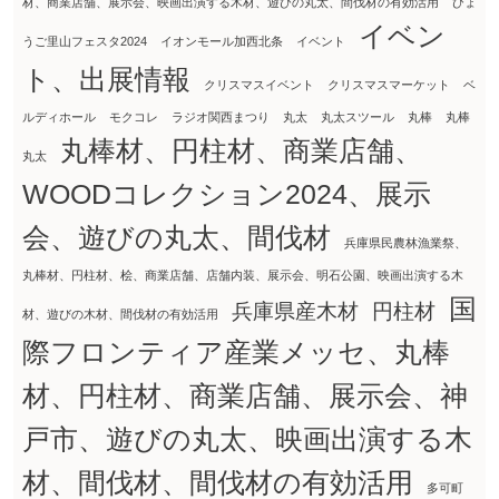
材、商業店舗、展示会、映画出演する木材、遊びの丸太、間伐材の有効活用
ひょ
イベン
うご里山フェスタ2024
イオンモール加西北条
イベント
ト、出展情報
クリスマスイベント
クリスマスマーケット
ベ
ルディホール
モクコレ
ラジオ関西まつり
丸太
丸太スツール
丸棒
丸棒
丸棒材、円柱材、商業店舗、
丸太
WOODコレクション2024、展示
会、遊びの丸太、間伐材
兵庫県民農林漁業祭、
丸棒材、円柱材、桧、商業店舗、店舗内装、展示会、明石公園、映画出演する木
国
兵庫県産木材
円柱材
材、遊びの木材、間伐材の有効活用
際フロンティア産業メッセ、丸棒
材、円柱材、商業店舗、展示会、神
戸市、遊びの丸太、映画出演する木
材、間伐材、間伐材の有効活用
多可町