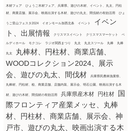
木材フェア
ひょうご木材フェア、兵庫県、遊びの木材、イベント、丸太、円柱
材、商業店舗、展示会、映画出演する木材、遊びの丸太、間伐材の有効活用
ひょ
イベン
うご里山フェスタ2024
イオンモール加西北条
イベント
ト、出展情報
クリスマスイベント
クリスマスマーケット
ベ
ルディホール
モクコレ
ラジオ関西まつり
丸太
丸太スツール
丸棒
丸棒
丸棒材、円柱材、商業店舗、
丸太
WOODコレクション2024、展示
会、遊びの丸太、間伐材
兵庫県民農林漁業祭、
丸棒材、円柱材、桧、商業店舗、店舗内装、展示会、明石公園、映画出演する木
国
兵庫県産木材
円柱材
材、遊びの木材、間伐材の有効活用
際フロンティア産業メッセ、丸棒
材、円柱材、商業店舗、展示会、神
戸市、遊びの丸太、映画出演する木