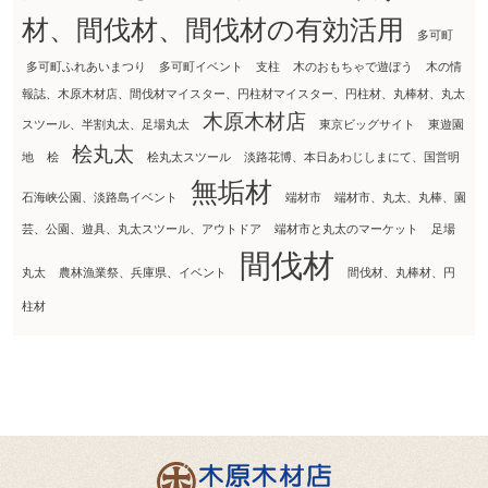
材、間伐材、間伐材の有効活用
多可町
多可町ふれあいまつり
多可町イベント
支柱
木のおもちゃで遊ぼう
木の情
報誌、木原木材店、間伐材マイスター、円柱材マイスター、円柱材、丸棒材、丸太
木原木材店
スツール、半割丸太、足場丸太
東京ビッグサイト
東遊園
桧丸太
地
桧
桧丸太スツール
淡路花博、本日あわじしまにて、国営明
無垢材
石海峡公園、淡路島イベント
端材市
端材市、丸太、丸棒、園
芸、公園、遊具、丸太スツール、アウトドア
端材市と丸太のマーケット
足場
間伐材
丸太
農林漁業祭、兵庫県、イベント
間伐材、丸棒材、円
柱材