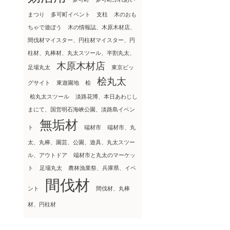
まつり
多可町イベント
支柱
木のおも
ちゃで遊ぼう
木の情報誌、木原木材店、
間伐材マイスター、円柱材マイスター、円
柱材、丸棒材、丸太スツール、半割丸太、
木原木材店
足場丸太
東京ビッ
桧丸太
グサイト
東遊園地
桧
桧丸太スツール
淡路花博、本日あわじし
まにて、国営明石海峡公園、淡路島イベン
無垢材
ト
端材市
端材市、丸
太、丸棒、園芸、公園、遊具、丸太スツー
ル、アウトドア
端材市と丸太のマーケッ
ト
足場丸太
農林漁業祭、兵庫県、イベ
間伐材
ント
間伐材、丸棒
材、円柱材