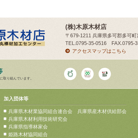
(株)木原木材店
〒679-1211 兵庫県多可郡多可
TEL.0795-35-0516 FAX.0795-3
アクセスマップはこちら
等
に取り組んでいます。
加入団体等
兵庫県木材業協同組合連合会 兵庫県産木材供給部会
兵庫県木材利用技術研究会
兵庫県指導林家会
姫路木材協同組合