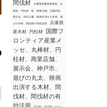
間伐材
兵庫県民農林漁業祭、丸
棒材、円柱材、桧、商業店舗、店舗内装、
展示会、明石公園、映画出演する木材、遊
兵庫県
びの木材、間伐材の有効活用
国際フ
産木材
円柱材
ロンティア産業メ
ッセ、丸棒材、円
柱材、商業店舗、
展示会、神戸市、
遊びの丸太、映画
出演する木材、間
伐材、間伐材の有
効活用
多可町
多可町ふれあい