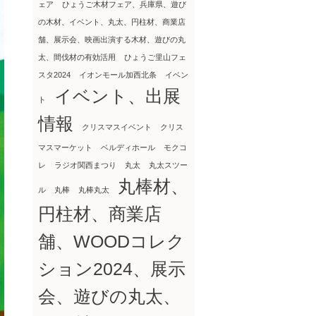
ェア
ひょうご木材フェア、兵庫県、遊び
の木材、イベント、丸太、円柱材、商業店
舗、展示会、映画出演する木材、遊びの丸
太、間伐材の有効活用
ひょうご里山フェ
スタ2024
イオンモール加西北条
イベン
イベント、出展
ト
情報
クリスマスイベント
クリス
マスマーケット
ベルディホール
モクコ
レ
ラジオ関西まつり
丸太
丸太スツー
丸棒材、
ル
丸棒
丸棒丸太
円柱材、商業店
舗、WOODコレク
ション2024、展示
会、遊びの丸太、