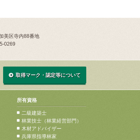
町加美区寺内88番地
5-0269
取得マーク・認定等について
所有資格
二級建築士
林業技士（林業経営部門）
木材アドバイザー
兵庫県指導林家