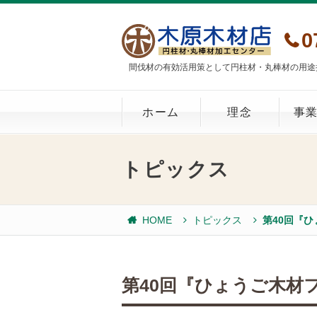
0
間伐材の有効活用策として円柱材・丸棒材の用途
ホーム
理念
事
トピックス
HOME
トピックス
第40回『
第40回『ひょうご木材