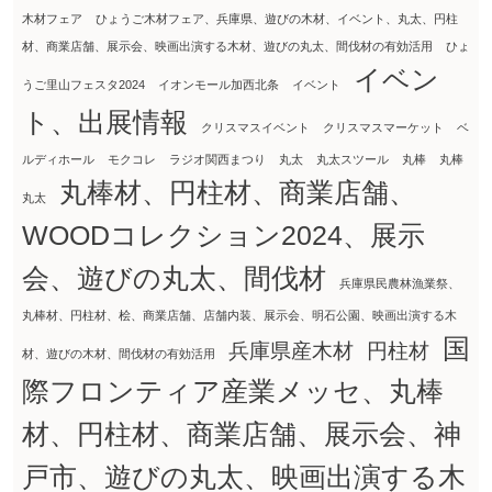
木材フェア
ひょうご木材フェア、兵庫県、遊びの木材、イベント、丸太、円柱
材、商業店舗、展示会、映画出演する木材、遊びの丸太、間伐材の有効活用
ひょ
イベン
うご里山フェスタ2024
イオンモール加西北条
イベント
ト、出展情報
クリスマスイベント
クリスマスマーケット
ベ
ルディホール
モクコレ
ラジオ関西まつり
丸太
丸太スツール
丸棒
丸棒
丸棒材、円柱材、商業店舗、
丸太
WOODコレクション2024、展示
会、遊びの丸太、間伐材
兵庫県民農林漁業祭、
丸棒材、円柱材、桧、商業店舗、店舗内装、展示会、明石公園、映画出演する木
国
兵庫県産木材
円柱材
材、遊びの木材、間伐材の有効活用
際フロンティア産業メッセ、丸棒
材、円柱材、商業店舗、展示会、神
戸市、遊びの丸太、映画出演する木