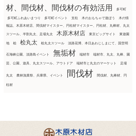
材、間伐材、間伐材の有効活用
多可町
多可町ふれあいまつり
多可町イベント
支柱
木のおもちゃで遊ぼう
木の情
報誌、木原木材店、間伐材マイスター、円柱材マイスター、円柱材、丸棒材、丸太
木原木材店
スツール、半割丸太、足場丸太
東京ビッグサイト
東遊園
桧丸太
地
桧
桧丸太スツール
淡路花博、本日あわじしまにて、国営明
無垢材
石海峡公園、淡路島イベント
端材市
端材市、丸太、丸棒、園
芸、公園、遊具、丸太スツール、アウトドア
端材市と丸太のマーケット
足場
間伐材
丸太
農林漁業祭、兵庫県、イベント
間伐材、丸棒材、円
柱材