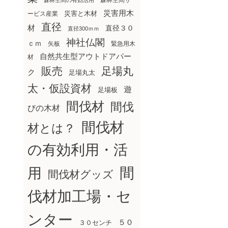
森林空間サ
森林空間の有効活用
災害用木
災害と木材
ービス産業
直径
材
直径３０
直径300ｍｍ
神社仏閣
ｃｍ
矢板
緊急用木
自然共生型アウトドアパー
材
販売
足場丸
ク
足場丸太
太・仮設資材
遊
足場板
間伐材
間伐
びの木材
間伐材
材とは？
の有効利用・活
間
用
間伐材グッズ
伐材加工場・セ
ンター
５０
３０センチ