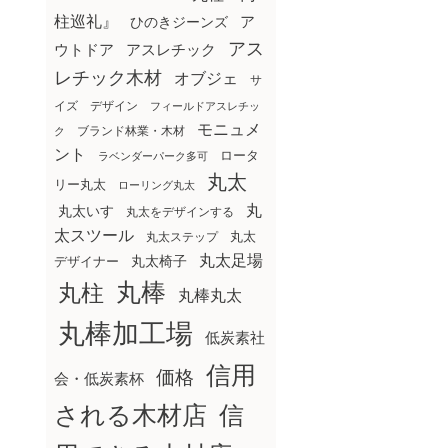
柱巡礼』
ア
ひのきジーンズ
アス
ウトドア
アスレチック
レチック木材
オブジェ
サ
イズ
デザイン
フィールドアスレチッ
モニュメ
ブランド林業・木材
ク
ント
ロータ
ラベンダーパーク多可
丸太
リー丸太
ローリング丸太
丸
丸太いす
丸太をデザインする
太スツール
丸太ステップ
丸太
丸太足場
丸太椅子
デザイナー
丸棒
丸柱
丸棒丸太
丸棒加工場
低炭素社
信用
価格
会・低炭素杯
される木材店
信