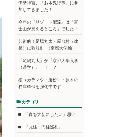
伊勢神宮、『お木曳行事』に参
加してきました！
今年の『リゾート配達』は「富
士山が見えるところ」でした！
芸術的！足場丸太・屋台村（建
築）に敬服‼ （京都大学編）
「足場丸太」が『京都大学入学
（遊学）』 ！ ？
松（カラマツ・唐松）・原木の
在庫確保を強化中です
カテゴリ
「森を大切にしたい」思い
『丸柱・円柱巡礼』