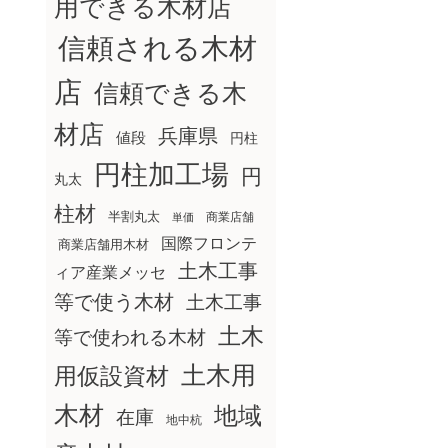
用できる木材店
信頼される木材
店
信頼できる木
材店
兵庫県
値段
円柱
円柱加工場
円
丸太
柱材
半割丸太
商業店舗
単価
国際フロンテ
商業店舗用木材
土木工事
ィア産業メッセ
等で使う木材
土木工事
土木
等で使われる木材
土木用
用仮設資材
木材
地域
在庫
地中杭