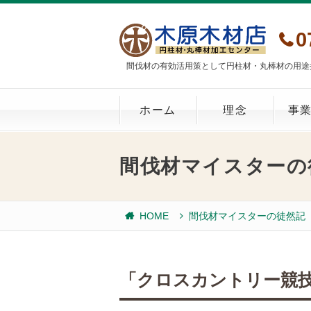
0
間伐材の有効活用策として円柱材・丸棒材の用途
ホーム
理念
事
間伐材マイスターの
HOME
間伐材マイスターの徒然記
「クロスカントリー競