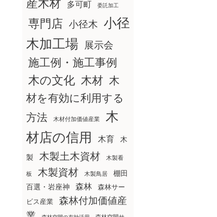
産木材
多可町
委託加工
小径
専門店
小径木
木加工場
展示会
施工例・施工事例
木の文化
木材
木
材を有効に利用する
木
方法
木材付加価値産業
材店の信用
木育
木
木製土木資材
製
木製看
木製資材
棚田
板
木製鳥居
森林
百選・岩座神
森林サー
森林付加価値産
ビス産業
業