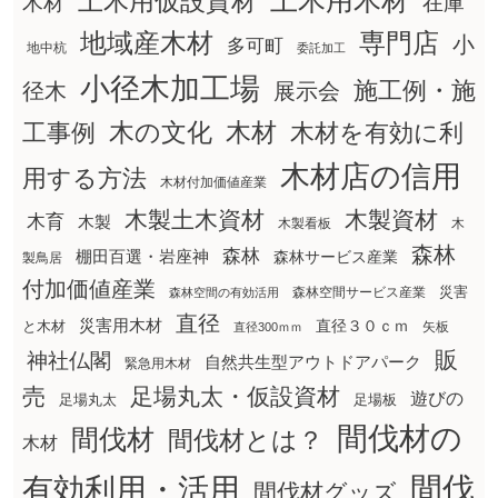
土木用木材
土木用仮設資材
在庫
木材
地域産木材
専門店
小
多可町
地中杭
委託加工
小径木加工場
施工例・施
径木
展示会
木の文化
工事例
木材
木材を有効に利
木材店の信用
用する方法
木材付加価値産業
木製土木資材
木製資材
木育
木製
木製看板
木
森林
森林
棚田百選・岩座神
森林サービス産業
製鳥居
付加価値産業
災害
森林空間サービス産業
森林空間の有効活用
直径
災害用木材
直径３０ｃｍ
と木材
矢板
直径300ｍｍ
販
神社仏閣
自然共生型アウトドアパーク
緊急用木材
売
足場丸太・仮設資材
遊びの
足場丸太
足場板
間伐材の
間伐材
間伐材とは？
木材
間伐
有効利用・活用
間伐材グッズ