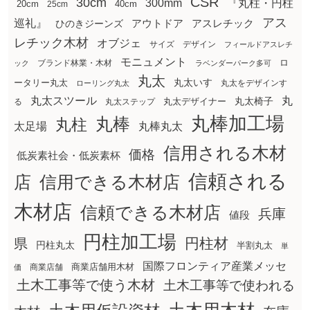
CSR
30cm
300mm
『丸柱・円柱
20cm
25cm
40cm
アス
巡礼』
アウトドア
ひのきジーンズ
アスレチック
レチック木材
オブジェ
サイズ
デザイン
フィールドアスレチ
モニュメント
ロ
ブランド林業・木材
ック
ラベンダーパーク多可
丸太
丸太いす
ータリー丸太
丸太をデザインす
ローリング丸太
丸太スツール
丸
丸太椅子
る
丸太ステップ
丸太デザイナー
丸棒加工場
丸棒
丸柱
太足場
丸棒丸太
信用される木材
価格
低炭素社会・低炭素杯
信頼される
店
信用できる木材店
木材店
信頼できる木材店
兵庫
値段
円柱加工場
円柱材
県
円柱丸太
半割丸太
単
国際フロンティア産業メッセ
商業店舗用木材
商業店舗
価
土木工事等で使う木材
土木工事等で使われる