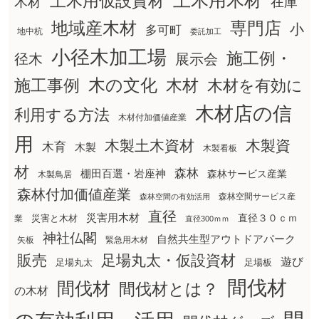
土木用木材
土木用仮設資材
在庫
木材
地域産木材
専門店
小
多可町
地中杭
委託加工
小径木加工場
施工例・
径木
展示会
木の文化
木材
施工事例
木材を有効に
木材店の信
利用する方法
木材付加価値産業
用
木製土木資材
木製資
木育
木製
木製看板
材
森林
棚田百選・岩座神
森林サービス産業
木製鳥居
森林付加価値産業
森林空間サービス産
森林空間の有効活用
直径
災害用木材
直径３０ｃｍ
災害と木材
業
直径300ｍｍ
神社仏閣
自然共生型アウトドアパーク
矢板
緊急用木材
販売
足場丸太・仮設資材
遊び
足場丸太
足場板
間伐材
間伐材
間伐材とは？
の木材