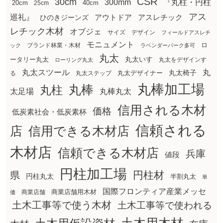
CSR
30cm
300mm
『丸柱・円柱
20cm
25cm
40cm
アス
巡礼』
アウトドア
ひのきジーンズ
アスレチック
レチック木材
オブジェ
サイズ
デザイン
フィールドアスレチ
モニュメント
ロ
ブランド林業・木材
ック
ラベンダーパーク多可
丸太
丸太いす
ータリー丸太
丸太をデザインす
ローリング丸太
丸太スツール
丸
丸太椅子
る
丸太ステップ
丸太デザイナー
丸棒加工場
丸棒
丸柱
太足場
丸棒丸太
信用される木材
価格
低炭素社会・低炭素杯
信頼される
店
信用できる木材店
木材店
信頼できる木材店
兵庫
値段
円柱加工場
円柱材
県
円柱丸太
半割丸太
単
国際フロンティア産業メッセ
商業店舗用木材
商業店舗
価
土木工事等で使う木材
土木工事等で使われる