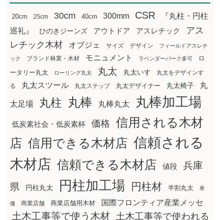
CSR
30cm
300mm
『丸柱・円柱
20cm
25cm
40cm
アス
巡礼』
アウトドア
ひのきジーンズ
アスレチック
レチック木材
オブジェ
サイズ
デザイン
フィールドアスレチ
モニュメント
ロ
ブランド林業・木材
ック
ラベンダーパーク多可
丸太
丸太いす
ータリー丸太
丸太をデザインす
ローリング丸太
丸太スツール
丸
丸太椅子
る
丸太ステップ
丸太デザイナー
丸棒加工場
丸棒
丸柱
太足場
丸棒丸太
信用される木材
価格
低炭素社会・低炭素杯
信頼される
店
信用できる木材店
木材店
信頼できる木材店
兵庫
値段
円柱加工場
円柱材
県
円柱丸太
半割丸太
単
国際フロンティア産業メッセ
商業店舗用木材
商業店舗
価
土木工事等で使う木材
土木工事等で使われる