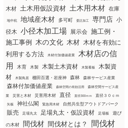
土木用木材
土木用仮設資材
在庫
木材
地域産木材
専門店
小
多可町
地中杭
委託加工
小径木加工場
施工例・
径木
展示会
木の文化
木材
施工事例
木材を有効に
木材店の信
利用する方法
木材付加価値産業
用
木製土木資材
木製資
木育
木製
木製看板
材
森林
棚田百選・岩座神
森林サービス産業
木製鳥居
森林付加価値産業
森林空間サービス産
森林空間の有効活用
直径
災害用木材
直径３０ｃｍ
災害と木材
業
直径300ｍｍ
神社仏閣
自然共生型アウトドアパーク
矢板
緊急用木材
販売
足場丸太・仮設資材
遊び
足場丸太
足場板
間伐材
間伐材
間伐材とは？
の木材