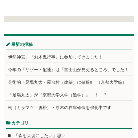
最新の投稿
伊勢神宮、『お木曳行事』に参加してきました！
今年の『リゾート配達』は「富士山が見えるところ」でした！
芸術的！足場丸太・屋台村（建築）に敬服‼ （京都大学編）
「足場丸太」が『京都大学入学（遊学）』 ！ ？
松（カラマツ・唐松）・原木の在庫確保を強化中です
カテゴリ
「森を大切にしたい」思い