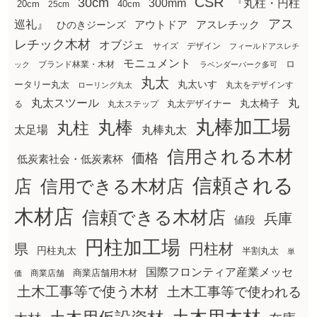
CSR
30cm
300mm
『丸柱・円柱
20cm
25cm
40cm
アス
巡礼』
アウトドア
ひのきジーンズ
アスレチック
レチック木材
オブジェ
サイズ
デザイン
フィールドアスレチ
モニュメント
ロ
ブランド林業・木材
ック
ラベンダーパーク多可
丸太
丸太いす
ータリー丸太
丸太をデザインす
ローリング丸太
丸太スツール
丸
丸太椅子
る
丸太ステップ
丸太デザイナー
丸棒加工場
丸棒
丸柱
太足場
丸棒丸太
信用される木材
価格
低炭素社会・低炭素杯
信頼される
店
信用できる木材店
木材店
信頼できる木材店
兵庫
値段
円柱加工場
円柱材
県
円柱丸太
半割丸太
単
国際フロンティア産業メッセ
商業店舗用木材
商業店舗
価
土木工事等で使う木材
土木工事等で使われる