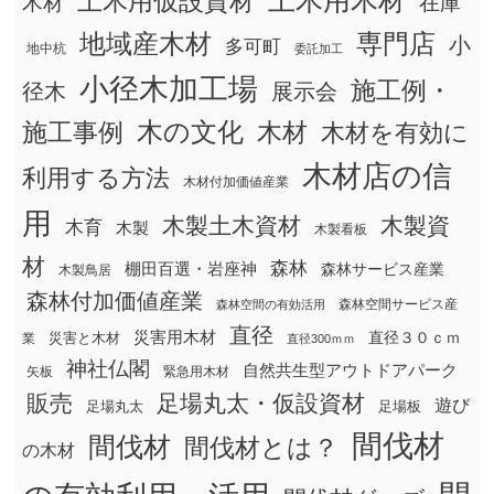
土木用木材
土木用仮設資材
在庫
木材
地域産木材
専門店
小
多可町
地中杭
委託加工
小径木加工場
施工例・
径木
展示会
木の文化
木材
施工事例
木材を有効に
木材店の信
利用する方法
木材付加価値産業
用
木製土木資材
木製資
木育
木製
木製看板
材
森林
棚田百選・岩座神
森林サービス産業
木製鳥居
森林付加価値産業
森林空間サービス産
森林空間の有効活用
直径
災害用木材
直径３０ｃｍ
災害と木材
業
直径300ｍｍ
神社仏閣
自然共生型アウトドアパーク
矢板
緊急用木材
販売
足場丸太・仮設資材
遊び
足場丸太
足場板
間伐材
間伐材
間伐材とは？
の木材