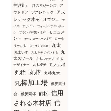
柱巡礼』
ア
ひのきジーンズ
アス
ウトドア
アスレチック
レチック木材
オブジェ
サ
イズ
デザイン
フィールドアスレチッ
モニュメ
ブランド林業・木材
ク
ント
ロータ
ラベンダーパーク多可
丸太
リー丸太
ローリング丸太
丸
丸太いす
丸太をデザインする
太スツール
丸太ステップ
丸太
丸太足場
丸太椅子
デザイナー
丸棒
丸柱
丸棒丸太
丸棒加工場
低炭素社
信用
価格
会・低炭素杯
される木材店
信