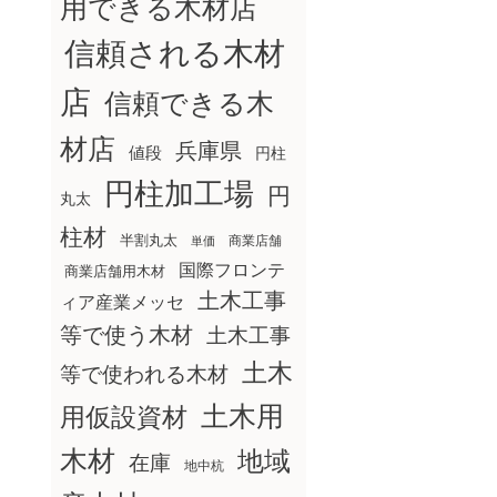
用できる木材店
信頼される木材
店
信頼できる木
材店
兵庫県
値段
円柱
円柱加工場
円
丸太
柱材
半割丸太
商業店舗
単価
国際フロンテ
商業店舗用木材
土木工事
ィア産業メッセ
等で使う木材
土木工事
土木
等で使われる木材
土木用
用仮設資材
木材
地域
在庫
地中杭