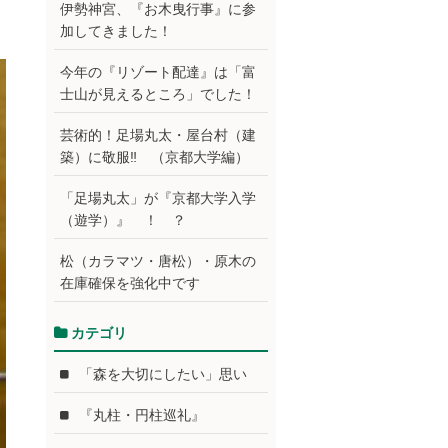
伊勢神宮、『お木曳行事』に参
加してきました！
今年の『リゾート配達』は「富
士山が見えるところ」でした！
芸術的！足場丸太・屋台村（建
築）に敬服‼ （京都大学編）
「足場丸太」が『京都大学入学
（遊学）』 ！ ？
松（カラマツ・唐松）・原木の
在庫確保を強化中です
カテゴリ
「森を大切にしたい」思い
『丸柱・円柱巡礼』