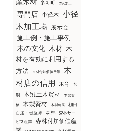
産木材
多可町
委託加工
小径
専門店
小径木
木加工場
展示会
施工例・施工事例
木の文化
木材
木
材を有効に利用する
木
方法
木材付加価値産業
材店の信用
木育
木
木製土木資材
製
木製看
木製資材
棚田
板
木製鳥居
森林
百選・岩座神
森林サー
森林付加価値産
ビス産業
業