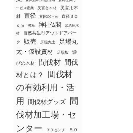
森林空間サ
森林空間の有効活用
災害用木
災害と木材
ービス産業
直径
材
直径３０
直径300ｍｍ
神社仏閣
ｃｍ
矢板
緊急用木
自然共生型アウトドアパー
材
販売
足場丸
ク
足場丸太
太・仮設資材
遊
足場板
間伐材
間伐
びの木材
間伐材
材とは？
の有効利用・活
間
用
間伐材グッズ
伐材加工場・セ
ンター
５０
３０センチ