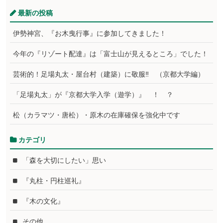
最新の投稿
伊勢神宮、『お木曳行事』に参加してきました！
今年の『リゾート配達』は「富士山が見えるところ」でした！
芸術的！足場丸太・屋台村（建築）に敬服‼ （京都大学編）
「足場丸太」が『京都大学入学（遊学）』 ！ ？
松（カラマツ・唐松）・原木の在庫確保を強化中です
カテゴリ
「森を大切にしたい」思い
『丸柱・円柱巡礼』
『木の文化』
その他