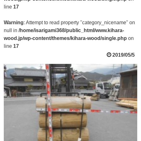
line
17
Warning
: Attempt to read property "category_nicename" on
null in
/home/isarigami368/public_html/www.kihara-
wood.jp/wp-content/themes/kihara-wood/single.php
on
line
17
2019/05/5