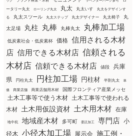
ロ
ブランド林業・木材
ック
ラベンダーパーク多可
丸太
丸太いす
ータリー丸太
丸太をデザインす
ローリング丸太
丸太スツール
丸
丸太椅子
る
丸太ステップ
丸太デザイナー
丸棒加工場
丸棒
丸柱
太足場
丸棒丸太
信用される木材
価格
低炭素社会・低炭素杯
信頼される
店
信用できる木材店
木材店
信頼できる木材店
兵庫
値段
円柱加工場
円柱材
県
円柱丸太
半割丸太
単
国際フロンティア産業メッセ
商業店舗用木材
商業店舗
価
土木工事等で使う木材
土木工事等で使われる
土木用木材
土木用仮設資材
在庫
木材
地域産木材
専門店
小
多可町
地中杭
委託加工
小径木加工場
施工例・
径木
展示会