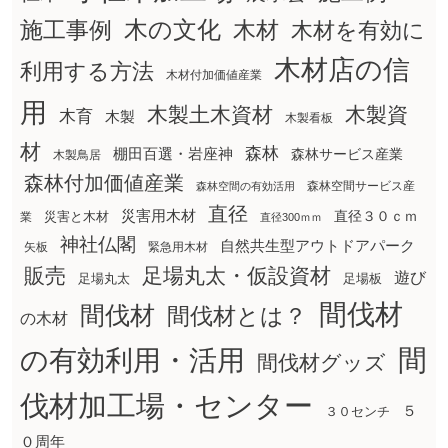
木の文化
木材
施工事例
木材を有効に
木材店の信
利用する方法
木材付加価値産業
用
木製土木資材
木製資
木育
木製
木製看板
材
森林
棚田百選・岩座神
森林サービス産業
木製鳥居
森林付加価値産業
森林空間サービス産
森林空間の有効活用
直径
災害用木材
直径３０ｃｍ
災害と木材
業
直径300ｍｍ
神社仏閣
自然共生型アウトドアパーク
矢板
緊急用木材
販売
足場丸太・仮設資材
遊び
足場丸太
足場板
間伐材
間伐材
間伐材とは？
の木材
間
の有効利用・活用
間伐材グッズ
伐材加工場・センター
５
３０センチ
０周年