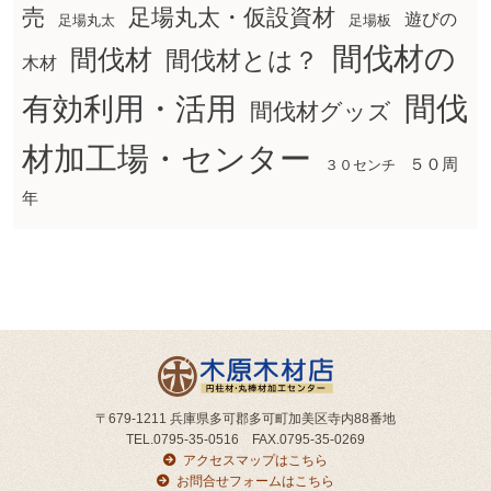
売
足場丸太・仮設資材
遊びの
足場丸太
足場板
間伐材の
間伐材
間伐材とは？
木材
間伐
有効利用・活用
間伐材グッズ
材加工場・センター
５０周
３０センチ
年
〒679-1211 兵庫県多可郡多可町加美区寺内88番地
TEL.0795-35-0516 FAX.0795-35-0269
アクセスマップはこちら
お問合せフォームはこちら