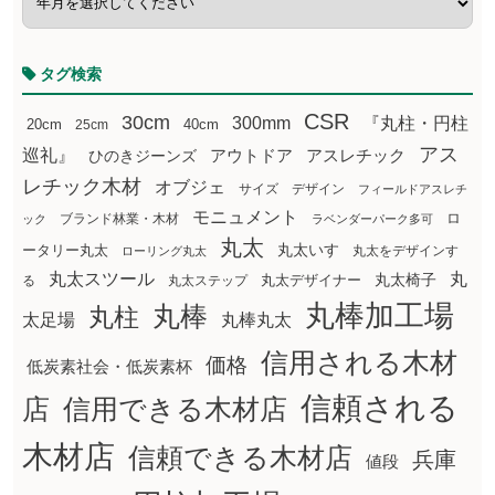
タグ検索
CSR
30cm
300mm
『丸柱・円柱
20cm
25cm
40cm
アス
巡礼』
アウトドア
ひのきジーンズ
アスレチック
レチック木材
オブジェ
サイズ
デザイン
フィールドアスレチ
モニュメント
ロ
ブランド林業・木材
ック
ラベンダーパーク多可
丸太
丸太いす
ータリー丸太
丸太をデザインす
ローリング丸太
丸太スツール
丸
丸太椅子
る
丸太ステップ
丸太デザイナー
丸棒加工場
丸棒
丸柱
太足場
丸棒丸太
信用される木材
価格
低炭素社会・低炭素杯
信頼される
店
信用できる木材店
木材店
信頼できる木材店
兵庫
値段