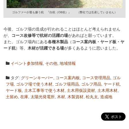
ゴルファーが最も嫌う杭 『白杭（OB杭）』 （弊社では生産していません）
今後、ゴルフ場の造成が行われることはほとんど考えられません
が、
コース改修等で杭材の活躍の場
があればと願っています。
また、ゴルフ場内にある
各種木製品
（
コース案内板・ヤード板・ヤ
ード杭
）等、
木材が活躍できる場
が多くあるように思いました。
イベント参加情報
,
その他
,
地域情報
タグ:
グリーンキーパー
,
コース案内板
,
コース管理用品
,
ゴル
フ場
,
ゴルフ場で使う木材
,
ゴルフ場用品
,
ゴルフ用品
,
ヤード杭
,
ヤード板
,
土木工事等で使う木材
,
土木用仮設資材
,
土木用木材
,
土留め
,
在庫
,
太陽光発電所
,
木材
,
木製資材
,
松丸太
,
造成地