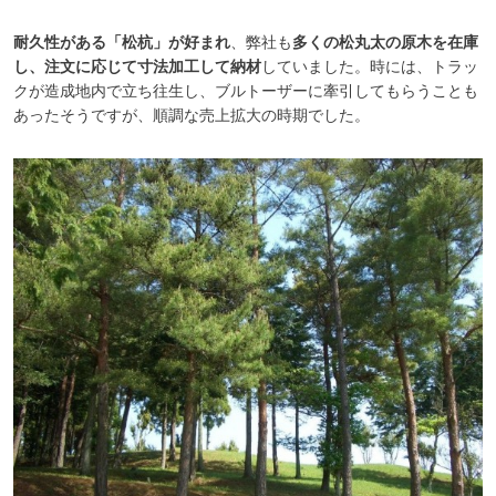
耐久性がある「松杭」が好まれ
、弊社も
多くの松丸太の原木を在庫
し、注文に応じて寸法加工して納材
していました。時には、トラッ
クが造成地内で立ち往生し、ブルトーザーに牽引してもらうことも
あったそうですが、順調な売上拡大の時期でした。