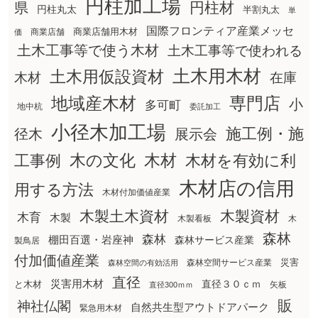
円柱加工場
円柱材
県
円柱丸太
半割丸太
単
国際フロンティア産業メッセ
商業店舗用木材
商業店舗
価
土木工事等で使う木材
土木工事等で使われる
土木用木材
土木用仮設資材
在庫
木材
地域産木材
専門店
小
多可町
地中杭
委託加工
小径木加工場
施工例・施
径木
展示会
木の文化
工事例
木材
木材を有効に利
木材店の信用
用する方法
木材付加価値産業
木製土木資材
木製資材
木育
木製
木製看板
木
森林
森林
棚田百選・岩座神
森林サービス産業
製鳥居
付加価値産業
災害
森林空間サービス産業
森林空間の有効活用
直径
災害用木材
直径３０ｃｍ
と木材
矢板
直径300ｍｍ
販
神社仏閣
自然共生型アウトドアパーク
緊急用木材