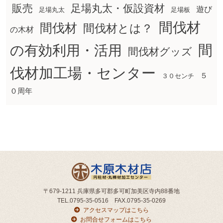
販売
足場丸太・仮設資材
遊び
足場丸太
足場板
間伐材
間伐材
間伐材とは？
の木材
間
の有効利用・活用
間伐材グッズ
伐材加工場・センター
５
３０センチ
０周年
〒679-1211 兵庫県多可郡多可町加美区寺内88番地
TEL.0795-35-0516 FAX.0795-35-0269
アクセスマップはこちら
お問合せフォームはこちら