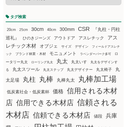
タグ検索
CSR
30cm
300mm
『丸柱・円柱
20cm
25cm
40cm
アス
巡礼』
アウトドア
ひのきジーンズ
アスレチック
レチック木材
オブジェ
サイズ
デザイン
フィールドアスレチ
モニュメント
ロ
ブランド林業・木材
ック
ラベンダーパーク多可
丸太
丸太いす
ータリー丸太
丸太をデザインす
ローリング丸太
丸太スツール
丸
丸太椅子
る
丸太ステップ
丸太デザイナー
丸棒加工場
丸棒
丸柱
太足場
丸棒丸太
信用される木材
価格
低炭素社会・低炭素杯
信頼される
店
信用できる木材店
木材店
信頼できる木材店
兵庫
値段