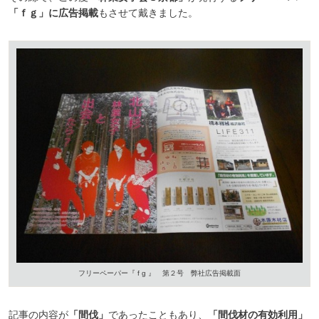
「ｆｇ」に広告掲載
もさせて戴きました。
フリーペーパー『 f g 』 第２号 弊社広告掲載面
記事の内容が
「間伐」
であったこともあり、
「間伐材の有効利用」