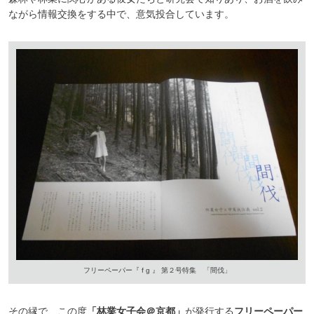
ながら情報交換をする中で、意気投合しています。
フリーペーパー『 f g 』 第２号特集 「間伐」
その縁で、この度
「林業女子会＠京都」
が発行する
フリーペーパー