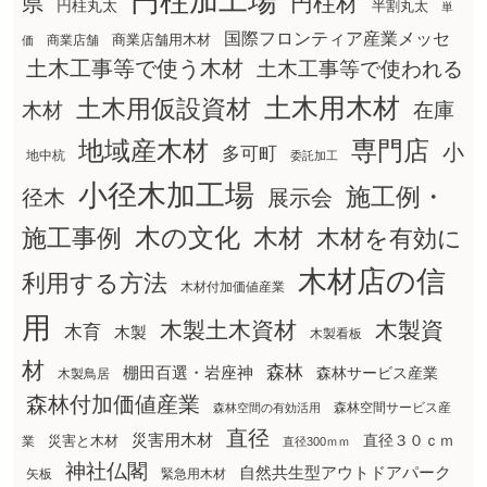
円柱加工場
円柱材
県
円柱丸太
半割丸太
単
国際フロンティア産業メッセ
商業店舗用木材
商業店舗
価
土木工事等で使う木材
土木工事等で使われる
土木用木材
土木用仮設資材
在庫
木材
地域産木材
専門店
小
多可町
地中杭
委託加工
小径木加工場
施工例・
径木
展示会
木の文化
木材
施工事例
木材を有効に
木材店の信
利用する方法
木材付加価値産業
用
木製土木資材
木製資
木育
木製
木製看板
材
森林
棚田百選・岩座神
森林サービス産業
木製鳥居
森林付加価値産業
森林空間サービス産
森林空間の有効活用
直径
災害用木材
直径３０ｃｍ
災害と木材
業
直径300ｍｍ
神社仏閣
自然共生型アウトドアパーク
矢板
緊急用木材