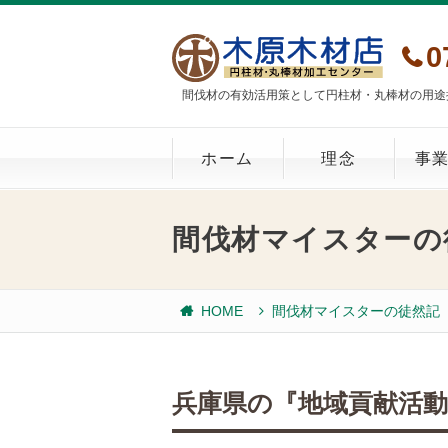
0
間伐材の有効活用策として円柱材・丸棒材の用途
ホーム
理念
事
間伐材マイスターの
HOME
間伐材マイスターの徒然記
兵庫県の『地域貢献活