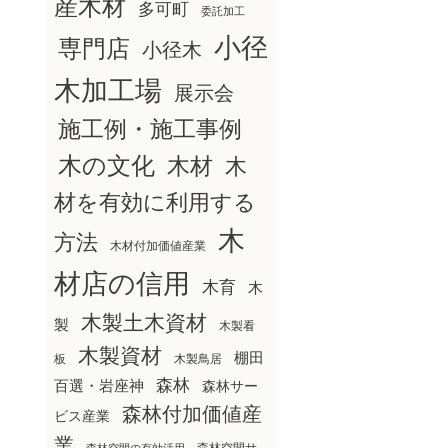
産木材
多可町
委託加工
小径
専門店
小径木
木加工場
展示会
施工例・施工事例
木の文化
木材
木
材を有効に利用する
木
方法
木材付加価値産業
材店の信用
木育
木
木製土木資材
製
木製看
木製資材
棚田
板
木製鳥居
森林
百選・岩座神
森林サー
森林付加価値産
ビス産業
業