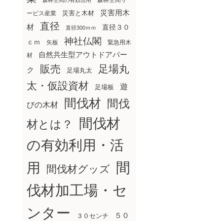
森林空間サ
森林空間の有効活用
災害用木
災害と木材
ービス産業
直径
材
直径３０
直径300ｍｍ
神社仏閣
ｃｍ
矢板
緊急用木
自然共生型アウトドアパー
材
販売
足場丸
ク
足場丸太
太・仮設資材
遊
足場板
間伐材
間伐
びの木材
間伐材
材とは？
の有効利用・活
間
用
間伐材グッズ
伐材加工場・セ
ンター
５０
３０センチ