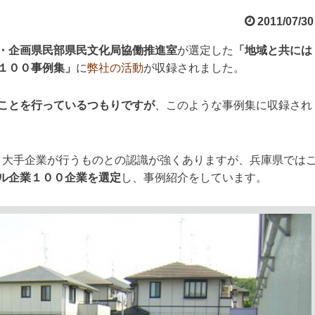
2011/07/30
・企画県民部県民文化局協働推進室
が選定した
「地域と共には
１００事例集」
に
弊社の活動
が収録されました。
ことを行っているつもりですが
、このような事例集に収録され
、大手企業が行うものとの認識が強くありますが、兵庫県では
ル企業１００企業を選定
し、事例紹介をしています。