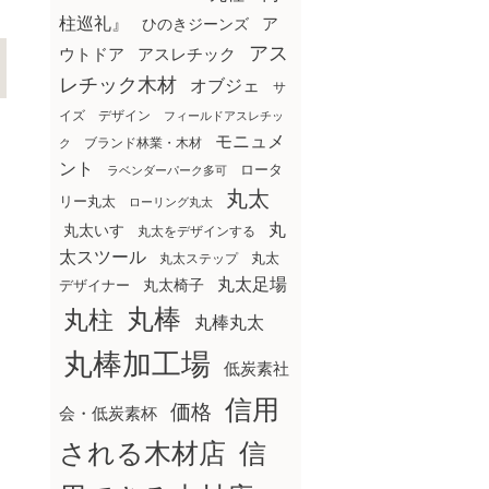
柱巡礼』
ア
ひのきジーンズ
アス
ウトドア
アスレチック
レチック木材
オブジェ
サ
イズ
デザイン
フィールドアスレチッ
モニュメ
ブランド林業・木材
ク
ント
ロータ
ラベンダーパーク多可
丸太
リー丸太
ローリング丸太
丸
丸太いす
丸太をデザインする
太スツール
丸太ステップ
丸太
丸太足場
丸太椅子
デザイナー
丸棒
丸柱
丸棒丸太
丸棒加工場
低炭素社
信用
価格
会・低炭素杯
される木材店
信