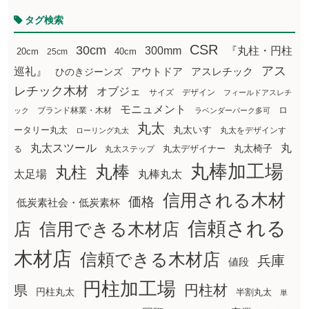
タグ検索
CSR
30cm
300mm
『丸柱・円柱
20cm
25cm
40cm
アス
巡礼』
アウトドア
ひのきジーンズ
アスレチック
レチック木材
オブジェ
サイズ
デザイン
フィールドアスレチ
モニュメント
ロ
ブランド林業・木材
ック
ラベンダーパーク多可
丸太
丸太いす
ータリー丸太
丸太をデザインす
ローリング丸太
丸太スツール
丸
丸太椅子
る
丸太ステップ
丸太デザイナー
丸棒加工場
丸棒
丸柱
太足場
丸棒丸太
信用される木材
価格
低炭素社会・低炭素杯
信頼される
店
信用できる木材店
木材店
信頼できる木材店
兵庫
値段
円柱加工場
円柱材
県
円柱丸太
半割丸太
単