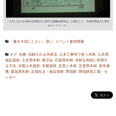
『土木における木材の利用拡大に関する横断的研究会』が推計した「木材利用拡大に関す
るロードマップ」
「森を大切にしたい」思い
,
イベント参加情報
タグ:
丸棒
,
信頼される木材店
,
土木工事等で使う木材
,
土木用
仮設資材
,
土木用木材
,
展示会
,
応急用木材
,
木材を有効に利用す
る方法
,
木製土木資材
,
木製資材
,
災害と木材
,
災害用木材
,
産学連
携
,
緊急用木材
,
足場丸太・仮設資材
,
間伐材
,
間伐材加工場・セ
ンター