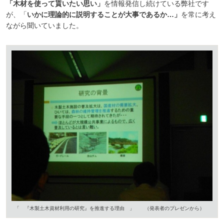
「木材を使って貰いたい思い」
を情報発信し続けている弊社です
が、「
いかに理論的に説明することが大事であるか…」
を常に考え
ながら聞いていました。
「 『木製土木資材利用の研究』を推進する理由 」 （発表者のプレゼンから）