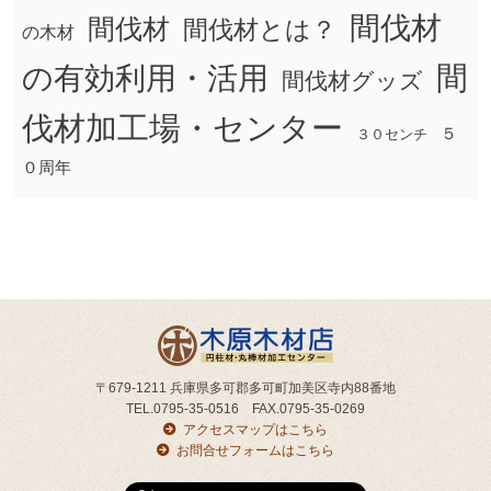
間伐材
間伐材
間伐材とは？
の木材
間
の有効利用・活用
間伐材グッズ
伐材加工場・センター
５
３０センチ
０周年
〒679-1211 兵庫県多可郡多可町加美区寺内88番地
TEL.0795-35-0516 FAX.0795-35-0269
アクセスマップはこちら
お問合せフォームはこちら