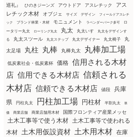
アス
巡礼』
アウトドア
ひのきジーンズ
アスレチック
レチック木材
オブジェ
サイズ
デザイン
フィールドアスレチ
モニュメント
ロ
ブランド林業・木材
ック
ラベンダーパーク多可
丸太
丸太いす
ータリー丸太
丸太をデザインす
ローリング丸太
丸太スツール
丸
丸太椅子
る
丸太ステップ
丸太デザイナー
丸棒加工場
丸棒
丸柱
太足場
丸棒丸太
信用される木材
価格
低炭素社会・低炭素杯
信頼される
店
信用できる木材店
木材店
信頼できる木材店
兵庫
値段
円柱加工場
円柱材
県
円柱丸太
半割丸太
単
国際フロンティア産業メッセ
商業店舗用木材
商業店舗
価
土木工事等で使う木材
土木工事等で使われる
土木用木材
土木用仮設資材
在庫
木材