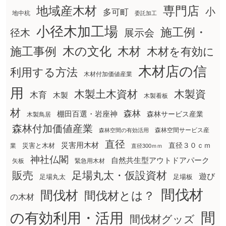
地域産木材
専門店
小
多可町
地中杭
委託加工
小径木加工場
施工例・
径木
展示会
木の文化
木材
施工事例
木材を有効に
木材店の信
利用する方法
木材付加価値産業
用
木製土木資材
木製資
木育
木製
木製看板
材
森林
棚田百選・岩座神
森林サービス産業
木製鳥居
森林付加価値産業
森林空間サービス産
森林空間の有効活用
直径
災害用木材
直径３０ｃｍ
災害と木材
業
直径300ｍｍ
神社仏閣
自然共生型アウトドアパーク
矢板
緊急用木材
販売
足場丸太・仮設資材
遊び
足場丸太
足場板
間伐材
間伐材
間伐材とは？
の木材
間
の有効利用・活用
間伐材グッズ