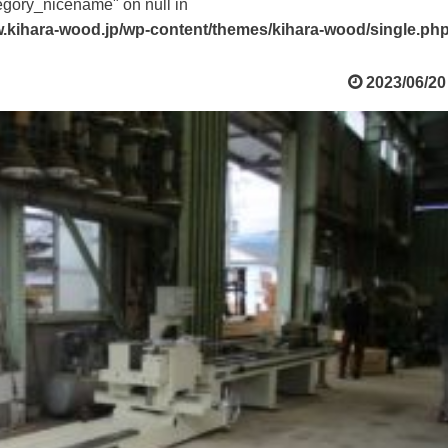
tegory_nicename" on null in
.kihara-wood.jp/wp-content/themes/kihara-wood/single.ph
2023/06/20