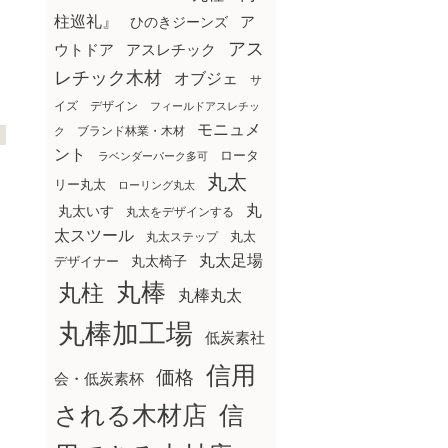
柱巡礼』
ア
ひのきジーンズ
アス
ウトドア
アスレチック
レチック木材
オブジェ
サ
イズ
デザイン
フィールドアスレチッ
モニュメ
ブランド林業・木材
ク
ント
ロータ
ラベンダーパーク多可
丸太
リー丸太
ローリング丸太
丸
丸太いす
丸太をデザインする
太スツール
丸太ステップ
丸太
丸太足場
丸太椅子
デザイナー
丸棒
丸柱
丸棒丸太
丸棒加工場
低炭素社
信用
価格
会・低炭素杯
される木材店
信