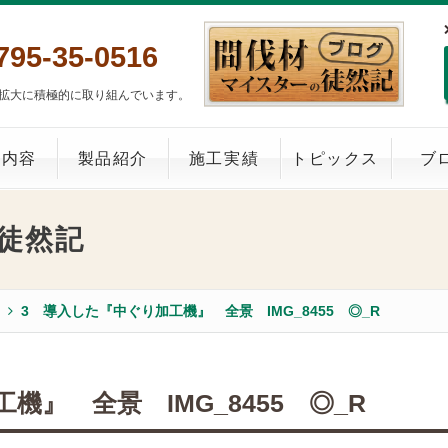
795-35-0516
拡大に積極的に取り組んでいます。
業内容
製品紹介
施工実績
トピックス
ブ
徒然記
3 導入した『中ぐり加工機』 全景 IMG_8455 ◎_R
機』 全景 IMG_8455 ◎_R