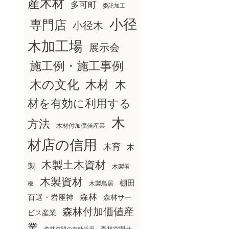
産木材
多可町
委託加工
小径
専門店
小径木
木加工場
展示会
施工例・施工事例
木の文化
木材
木
材を有効に利用する
木
方法
木材付加価値産業
材店の信用
木育
木
木製土木資材
製
木製看
木製資材
棚田
板
木製鳥居
森林
百選・岩座神
森林サー
森林付加価値産
ビス産業
業