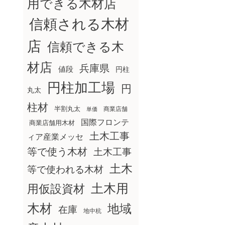
用できる木材店
信頼される木材
店
信頼できる木
材店
兵庫県
値段
円柱
円柱加工場
円
丸太
柱材
半割丸太
商業店舗
単価
国際フロンテ
商業店舗用木材
土木工事
ィア産業メッセ
等で使う木材
土木工事
土木
等で使われる木材
土木用
用仮設資材
木材
地域
在庫
地中杭