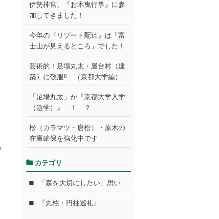
伊勢神宮、『お木曳行事』に参
加してきました！
今年の『リゾート配達』は「富
士山が見えるところ」でした！
芸術的！足場丸太・屋台村（建
築）に敬服‼ （京都大学編）
「足場丸太」が『京都大学入学
（遊学）』 ！ ？
松（カラマツ・唐松）・原木の
在庫確保を強化中です
p
カテゴリ
「森を大切にしたい」思い
『丸柱・円柱巡礼』