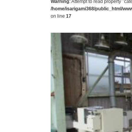
Warning
: Attempt to read property "ca
/home/isarigami368/public_html/www
on line
17