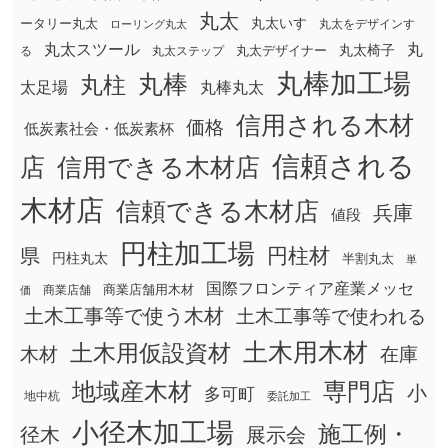
丸太
丸太いす
ータリー丸太
丸太をデザインす
ローリング丸太
丸太スツール
丸
丸太椅子
る
丸太ステップ
丸太デザイナー
丸棒加工場
丸棒
丸柱
太足場
丸棒丸太
信用される木材
価格
低炭素社会・低炭素杯
信頼される
店
信用できる木材店
木材店
信頼できる木材店
兵庫
値段
円柱加工場
円柱材
県
円柱丸太
半割丸太
単
国際フロンティア産業メッセ
商業店舗用木材
商業店舗
価
土木工事等で使う木材
土木工事等で使われる
土木用木材
土木用仮設資材
在庫
木材
地域産木材
専門店
小
多可町
地中杭
委託加工
小径木加工場
施工例・
径木
展示会