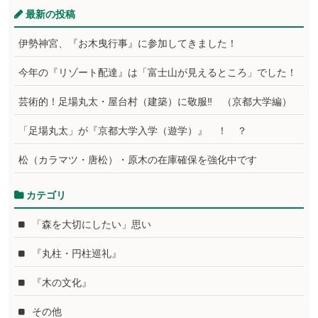
最新の投稿
伊勢神宮、『お木曳行事』に参加してきました！
今年の『リゾート配達』は「富士山が見えるところ」でした！
芸術的！足場丸太・屋台村（建築）に敬服‼ （京都大学編）
「足場丸太」が『京都大学入学（遊学）』 ！ ？
松（カラマツ・唐松）・原木の在庫確保を強化中です
カテゴリ
「森を大切にしたい」思い
『丸柱・円柱巡礼』
『木の文化』
その他