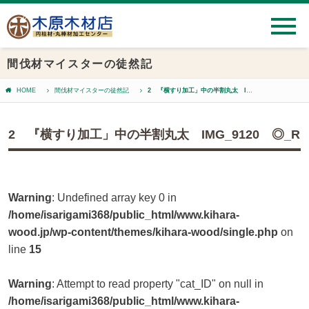
間伐材マイスターの徒然記
HOME
間伐材マイスターの徒然記
2 『横すり加工」中の半割丸太 IMG_9120 ◎_R
2 『横すり加工」中の半割丸太 IMG_9120 ◎_R
Warning
: Undefined array key 0 in
/home/isarigami368/public_html/www.kihara-
wood.jp/wp-content/themes/kihara-wood/single.php
on
line
15
Warning
: Attempt to read property "cat_ID" on null in
/home/isarigami368/public_html/www.kihara-