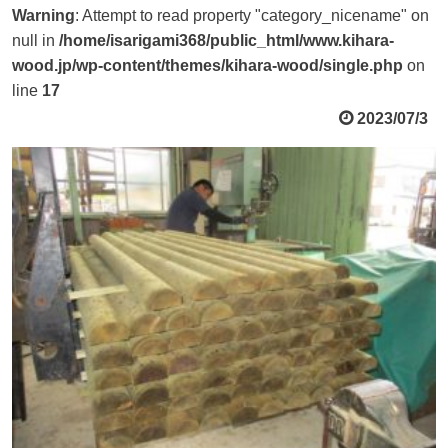
Warning
: Attempt to read property "category_nicename" on
null in
/home/isarigami368/public_html/www.kihara-
wood.jp/wp-content/themes/kihara-wood/single.php
on
line
17
2023/07/3