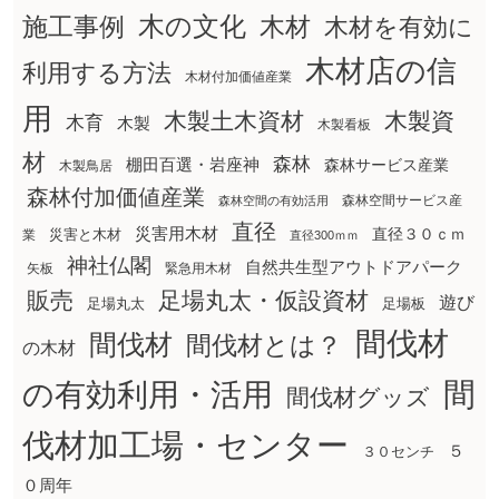
木の文化
木材
施工事例
木材を有効に
木材店の信
利用する方法
木材付加価値産業
用
木製土木資材
木製資
木育
木製
木製看板
材
森林
棚田百選・岩座神
森林サービス産業
木製鳥居
森林付加価値産業
森林空間サービス産
森林空間の有効活用
直径
災害用木材
直径３０ｃｍ
災害と木材
業
直径300ｍｍ
神社仏閣
自然共生型アウトドアパーク
矢板
緊急用木材
販売
足場丸太・仮設資材
遊び
足場丸太
足場板
間伐材
間伐材
間伐材とは？
の木材
間
の有効利用・活用
間伐材グッズ
伐材加工場・センター
５
３０センチ
０周年