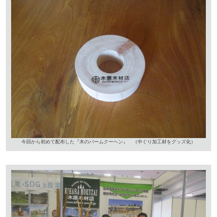
今回から初めて配布した『木のバームクーヘン』 （中ぐり加工材をグッズ化）