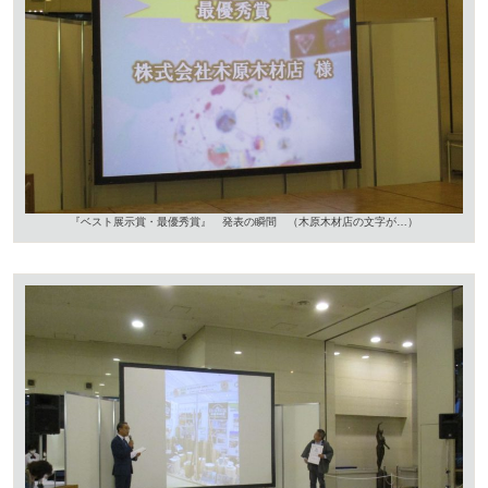
『ベスト展示賞・最優秀賞』 発表の瞬間 （木原木材店の文字が…）