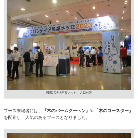
国際ﾌﾛﾝﾃｨｱ産業メッセ 入口付近
ブース来場者には、
『木のバームクーヘン』
や
「木のコースター」
を配布し、人気のあるブースとなりました。