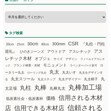
タグ検索
CSR
30cm
300mm
『丸柱・円柱
20cm
25cm
40cm
アス
巡礼』
アウトドア
ひのきジーンズ
アスレチック
レチック木材
オブジェ
サイズ
デザイン
フィールドアスレチ
モニュメント
ロ
ブランド林業・木材
ック
ラベンダーパーク多可
丸太
丸太いす
ータリー丸太
丸太をデザインす
ローリング丸太
丸太スツール
丸
丸太椅子
る
丸太ステップ
丸太デザイナー
丸棒加工場
丸棒
丸柱
太足場
丸棒丸太
信用される木材
価格
低炭素社会・低炭素杯
信頼される
店
信用できる木材店