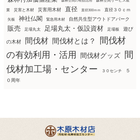
森林空間サービス産
森林空間の有効活用
直径
災害用木材
直径３０ｃｍ
災害と木材
業
直径300ｍｍ
神社仏閣
自然共生型アウトドアパーク
矢板
緊急用木材
販売
足場丸太・仮設資材
遊び
足場丸太
足場板
間伐材
間伐材
間伐材とは？
の木材
間
の有効利用・活用
間伐材グッズ
伐材加工場・センター
５
３０センチ
０周年