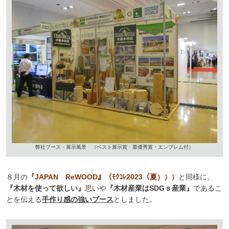
弊社ブース・展示風景 （ベスト展示賞・最優秀賞・エンブレム付）
８月の
『JAPAN ReWOOD』（ﾓｸｺﾚ2023（夏）））
と同様に、
『木材を使って欲しい』
思いや
『木材産業はSDGｓ産業』
であるこ
とを伝える
手作り感の強いブース
としました。