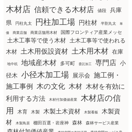
木材店
信頼できる木材店
兵庫
値段
円柱加工場
円柱材
県
円柱丸太
半割丸太
単
国際フロンティア産業メッセ
商業店舗用木材
商業店舗
価
土木工事等で使う木材
土木工事等で使われる
土木用木材
土木用仮設資材
在庫
木材
地域産木材
専門店
小
多可町
地中杭
委託加工
小径木加工場
施工例・
径木
展示会
木の文化
木材
施工事例
木材を有効に
木材店の信
利用する方法
木材付加価値産業
用
木製土木資材
木製資
木育
木製
木製看板
材
森林
棚田百選・岩座神
森林サービス産業
木製鳥居
森林付加価値産業