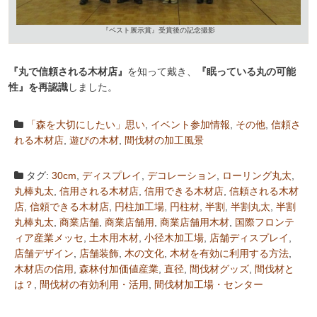
『ベスト展示賞』受賞後の記念撮影
『丸で信頼される木材店』
を知って戴き、
『眠っている丸の可能
性』を再認識
しました。
「森を大切にしたい」思い
,
イベント参加情報
,
その他
,
信頼さ
れる木材店
,
遊びの木材
,
間伐材の加工風景
タグ:
30cm
,
ディスプレイ
,
デコレーション
,
ローリング丸太
,
丸棒丸太
,
信用される木材店
,
信用できる木材店
,
信頼される木材
店
,
信頼できる木材店
,
円柱加工場
,
円柱材
,
半割
,
半割丸太
,
半割
丸棒丸太
,
商業店舗
,
商業店舗用
,
商業店舗用木材
,
国際フロンテ
ィア産業メッセ
,
土木用木材
,
小径木加工場
,
店舗ディスプレイ
,
店舗デザイン
,
店舗装飾
,
木の文化
,
木材を有効に利用する方法
,
木材店の信用
,
森林付加価値産業
,
直径
,
間伐材グッズ
,
間伐材と
は？
,
間伐材の有効利用・活用
,
間伐材加工場・センター