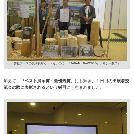
弊社ブースの説明員対応 （近いのに 『JAPAN ReWOOD』より少人数？）
加えて、
『ベスト展示賞・最優秀賞』
にも輝き、
１日目の出展者交
流会の際に表彰されるという栄冠
にも恵まれました。