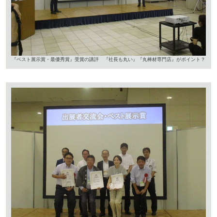
『ベスト展示賞・最優秀賞』受賞の講評 『社長も丸い』『丸棒材専門店』がポイント？