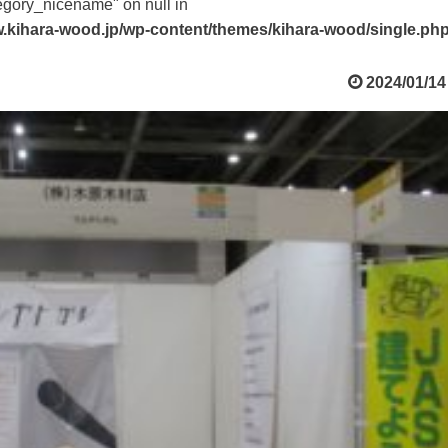
tegory_nicename" on null in
.kihara-wood.jp/wp-content/themes/kihara-wood/single.ph
2024/01/14