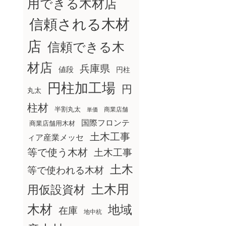
用できる木材店
信頼される木材
店
信頼できる木
材店
兵庫県
値段
円柱
円柱加工場
円
丸太
柱材
半割丸太
商業店舗
単価
国際フロンテ
商業店舗用木材
土木工事
ィア産業メッセ
等で使う木材
土木工事
土木
等で使われる木材
土木用
用仮設資材
木材
地域
在庫
地中杭