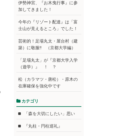
伊勢神宮、『お木曳行事』に参
加してきました！
今年の『リゾート配達』は「富
士山が見えるところ」でした！
芸術的！足場丸太・屋台村（建
築）に敬服‼ （京都大学編）
「足場丸太」が『京都大学入学
（遊学）』 ！ ？
松（カラマツ・唐松）・原木の
在庫確保を強化中です
p
カテゴリ
「森を大切にしたい」思い
『丸柱・円柱巡礼』