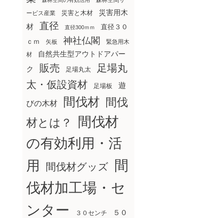
森林空間サ
森林空間の有効活用
災害用木
災害と木材
ービス産業
直径
材
直径３０
直径300ｍｍ
神社仏閣
ｃｍ
矢板
緊急用木
自然共生型アウトドアパー
材
販売
足場丸
ク
足場丸太
太・仮設資材
遊
足場板
間伐材
間伐
びの木材
間伐材
材とは？
の有効利用・活
間
用
間伐材グッズ
伐材加工場・セ
ンター
５０
３０センチ