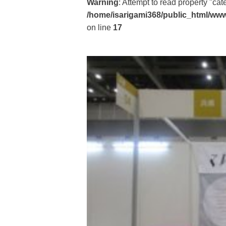
Warning
: Attempt to read property "ca
/home/isarigami368/public_html/www
on line
17