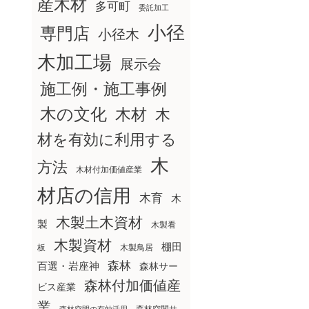
産木材
多可町
委託加工
小径
専門店
小径木
木加工場
展示会
施工例・施工事例
木の文化
木材
木
材を有効に利用する
木
方法
木材付加価値産業
材店の信用
木育
木
木製土木資材
製
木製看
木製資材
棚田
板
木製鳥居
森林
百選・岩座神
森林サー
森林付加価値産
ビス産業
業