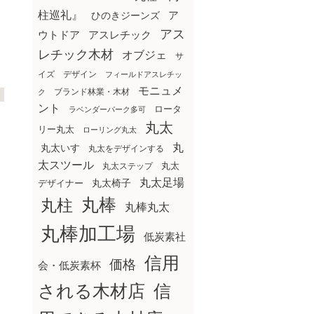
柱巡礼』
ア
ひのきジーンズ
アス
ウトドア
アスレチック
レチック木材
オブジェ
サ
イズ
デザイン
フィールドアスレチッ
モニュメ
ブランド林業・木材
ク
ント
ロータ
ラベンダーパーク多可
丸太
リー丸太
ローリング丸太
丸
丸太いす
丸太をデザインする
太スツール
丸太ステップ
丸太
丸太足場
丸太椅子
デザイナー
丸棒
丸柱
丸棒丸太
丸棒加工場
低炭素社
信用
価格
会・低炭素杯
される木材店
信