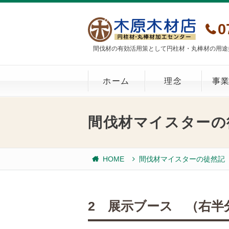
0
間伐材の有効活用策として円柱材・丸棒材の用途
ホーム
理念
事
間伐材マイスターの
HOME
間伐材マイスターの徒然記
2 展示ブース （右半分）