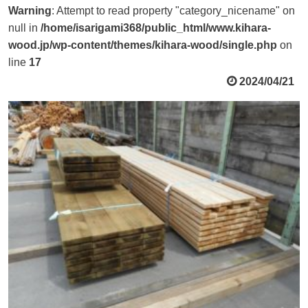
Warning
: Attempt to read property "category_nicename" on
null in
/home/isarigami368/public_html/www.kihara-
wood.jp/wp-content/themes/kihara-wood/single.php
on
line
17
2024/04/21