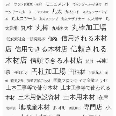
モニュメント
ロ
ブランド林業・木材
ック
ラベンダーパーク多可
丸太
丸太いす
ータリー丸太
丸太をデザインす
ローリング丸太
丸太スツール
丸
丸太椅子
る
丸太ステップ
丸太デザイナー
丸棒加工場
丸棒
丸柱
太足場
丸棒丸太
信用される木材
価格
低炭素社会・低炭素杯
信頼される
店
信用できる木材店
木材店
信頼できる木材店
兵庫
値段
円柱加工場
円柱材
県
円柱丸太
半割丸太
単
国際フロンティア産業メッセ
商業店舗用木材
商業店舗
価
土木工事等で使う木材
土木工事等で使われる
土木用木材
土木用仮設資材
在庫
木材
地域産木材
専門店
小
多可町
地中杭
委託加工