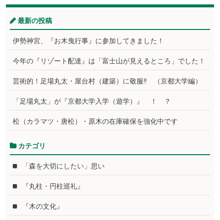
最新の投稿
伊勢神宮、『お木曳行事』に参加してきました！
今年の『リゾート配達』は「富士山が見えるところ」でした！
芸術的！足場丸太・屋台村（建築）に敬服‼ （京都大学編）
「足場丸太」が『京都大学入学（遊学）』 ！ ？
松（カラマツ・唐松）・原木の在庫確保を強化中です
カテゴリ
「森を大切にしたい」思い
『丸柱・円柱巡礼』
『木の文化』