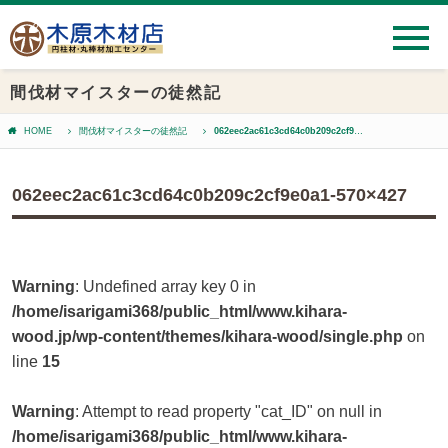
間伐材マイスターの徒然記
HOME
間伐材マイスターの徒然記
062eec2ac61c3cd64c0b209c2cf9e0a1-570×427
062eec2ac61c3cd64c0b209c2cf9e0a1-570×427
Warning
: Undefined array key 0 in
/home/isarigami368/public_html/www.kihara-
wood.jp/wp-content/themes/kihara-wood/single.php
on
line
15
Warning
: Attempt to read property "cat_ID" on null in
/home/isarigami368/public_html/www.kihara-