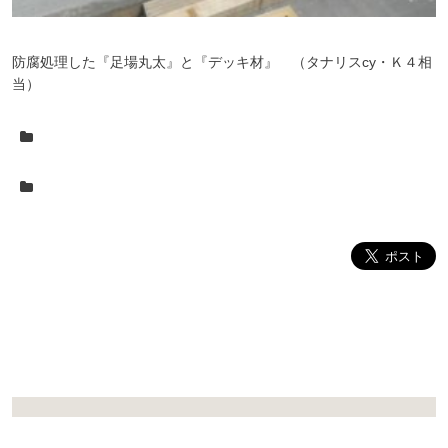
防腐処理した『足場丸太』と『デッキ材』 （タナリスcy・Ｋ４相
当）