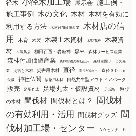
小径木加工場
施工例・
径木
展示会
木の文化
木材
施工事例
木材を有効に
木材店の信
利用する方法
木材付加価値産業
用
木製土木資材
木製資
木育
木製
木製看板
材
森林
棚田百選・岩座神
森林サービス産業
木製鳥居
森林付加価値産業
森林空間サービス産
森林空間の有効活用
直径
災害用木材
直径３０ｃｍ
災害と木材
業
直径300ｍｍ
神社仏閣
自然共生型アウトドアパーク
矢板
緊急用木材
販売
足場丸太・仮設資材
遊び
足場丸太
足場板
間伐材
間伐材
間伐材とは？
の木材
間
の有効利用・活用
間伐材グッズ
伐材加工場・センター
５
３０センチ