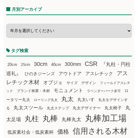
月別アーカイブ
タグ検索
CSR
30cm
300mm
『丸柱・円柱
20cm
25cm
40cm
アス
巡礼』
アウトドア
ひのきジーンズ
アスレチック
レチック木材
オブジェ
サイズ
デザイン
フィールドアスレチ
モニュメント
ロ
ブランド林業・木材
ック
ラベンダーパーク多可
丸太
丸太いす
ータリー丸太
丸太をデザインす
ローリング丸太
丸太スツール
丸
丸太椅子
る
丸太ステップ
丸太デザイナー
丸棒加工場
丸棒
丸柱
太足場
丸棒丸太
信用される木材
価格
低炭素社会・低炭素杯