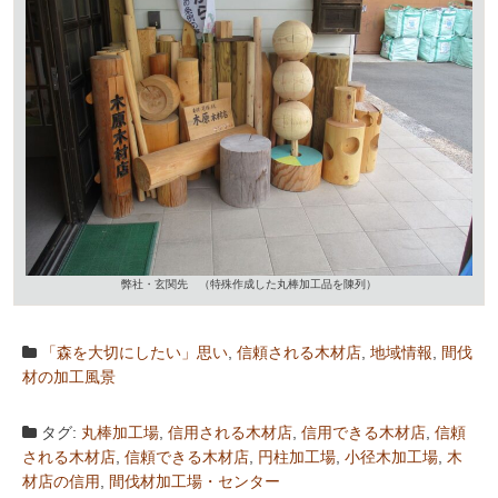
弊社・玄関先 （特殊作成した丸棒加工品を陳列）
「森を大切にしたい」思い
,
信頼される木材店
,
地域情報
,
間伐
材の加工風景
タグ:
丸棒加工場
,
信用される木材店
,
信用できる木材店
,
信頼
される木材店
,
信頼できる木材店
,
円柱加工場
,
小径木加工場
,
木
材店の信用
,
間伐材加工場・センター