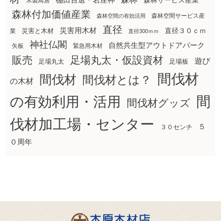
棚田百選・岩座神
森林サービス産業
木製鳥居
森林付加価値産業
森林空間サービス産
森林空間の有効活用
直径
災害用木材
直径３０ｃｍ
災害と木材
業
直径300ｍｍ
神社仏閣
自然共生型アウトドアパーク
矢板
緊急用木材
販売
足場丸太・仮設資材
遊び
足場丸太
足場板
間伐材
間伐材
間伐材とは？
の木材
間
の有効利用・活用
間伐材グッズ
伐材加工場・センター
５
３０センチ
０周年