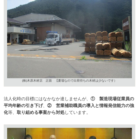
(株)木原木材店 正面 【夏場なので出荷待ちの木材は少ないです）
法人化時の目標にはなかなか達しませんが、
① 製造現場従業員の
平均年齢の引き下げ
、
② 営業補助職員の導入と情報発信能力の強
化
等、
取り組める事案から対処
しています。