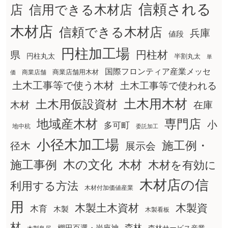
信頼される
店
信用できる木材店
木材店
信頼できる木材店
兵庫
値段
円柱加工場
円柱材
県
円柱丸太
半割丸太
単
国際フロンティア産業メッセ
商業店舗用木材
商業店舗
価
土木工事等で使う木材
土木工事等で使われる
土木用木材
土木用仮設資材
在庫
木材
地域産木材
専門店
小
多可町
地中杭
委託加工
小径木加工場
施工例・
径木
展示会
木の文化
木材
施工事例
木材を有効に
木材店の信
利用する方法
木材付加価値産業
用
木製土木資材
木製資
木育
木製
木製看板
材
森林