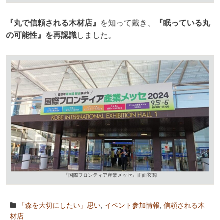
『丸で信頼される木材店』
を知って戴き、
『眠っている丸
の可能性』を再認識
しました。
『国際フロンティア産業メッセ』正面玄関
「森を大切にしたい」思い
,
イベント参加情報
,
信頼される木
材店