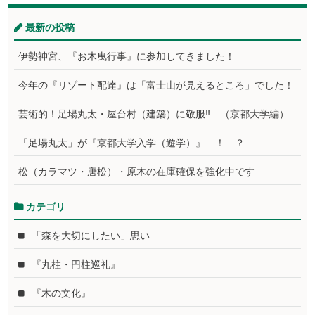
最新の投稿
伊勢神宮、『お木曳行事』に参加してきました！
今年の『リゾート配達』は「富士山が見えるところ」でした！
芸術的！足場丸太・屋台村（建築）に敬服‼ （京都大学編）
「足場丸太」が『京都大学入学（遊学）』 ！ ？
松（カラマツ・唐松）・原木の在庫確保を強化中です
カテゴリ
「森を大切にしたい」思い
『丸柱・円柱巡礼』
『木の文化』