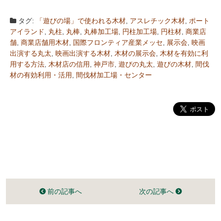
タグ:
「遊びの場」で使われる木材
,
アスレチック木材
,
ポート
アイランド
,
丸柱
,
丸棒
,
丸棒加工場
,
円柱加工場
,
円柱材
,
商業店
舗
,
商業店舗用木材
,
国際フロンティア産業メッセ
,
展示会
,
映画
出演する丸太
,
映画出演する木材
,
木材の展示会
,
木材を有効に利
用する方法
,
木材店の信用
,
神戸市
,
遊びの丸太
,
遊びの木材
,
間伐
材の有効利用・活用
,
間伐材加工場・センター
前の記事へ
次の記事へ