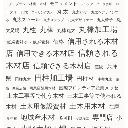
モニュメント
ロ
ブランド林業・木材
ック
ラベンダーパーク多可
丸太
丸太いす
ータリー丸太
丸太をデザインす
ローリング丸太
丸太スツール
丸
丸太椅子
る
丸太ステップ
丸太デザイナー
丸棒加工場
丸棒
丸柱
太足場
丸棒丸太
信用される木材
価格
低炭素社会・低炭素杯
信頼される
店
信用できる木材店
木材店
信頼できる木材店
兵庫
値段
円柱加工場
円柱材
県
円柱丸太
半割丸太
単
国際フロンティア産業メッセ
商業店舗用木材
商業店舗
価
土木工事等で使う木材
土木工事等で使われる
土木用木材
土木用仮設資材
在庫
木材
地域産木材
専門店
小
多可町
地中杭
委託加工