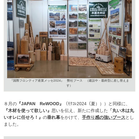
『国際フロンティア産業メッセ2024』 弊社ブース （建設中・最終型に差し替えま
す）
８月の
『JAPAN ReWOOD』
（ﾓｸｺﾚ2024（夏）））と同様に、
『木材を使って欲しい』
思いを伝え、新たに作成した
「丸い木は丸
いオレに任せろ！』
の
垂れ幕
をかけて、
手作り感の強いブース
とし
ました。