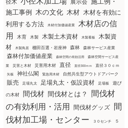
小径木加工場
施工例・
径木
展示会
木の文化
木材
施工事例
木材を有効に
木材店の信
利用する方法
木材付加価値産業
用
木製土木資材
木製資
木育
木製
木製看板
材
森林
棚田百選・岩座神
森林サービス産業
木製鳥居
森林付加価値産業
森林空間サービス産
森林空間の有効活用
直径
災害用木材
直径３０ｃｍ
災害と木材
業
直径300ｍｍ
神社仏閣
自然共生型アウトドアパーク
矢板
緊急用木材
販売
足場丸太・仮設資材
遊び
足場丸太
足場板
間伐材
間伐材
間伐材とは？
の木材
間
の有効利用・活用
間伐材グッズ
伐材加工場・センター
５
３０センチ