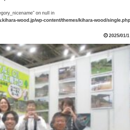
tegory_nicename" on null in
.kihara-wood.jp/wp-content/themes/kihara-wood/single.ph
2025/01/1