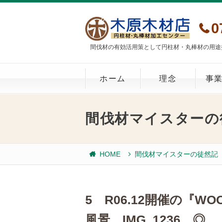
0
間伐材の有効活用策として円柱材・丸棒材の用途
ホーム
理念
事
間伐材マイスターの
HOME
間伐材マイスターの徒然記
5 R06.12開催の『WO
風景 IMG_1236 ◎ 