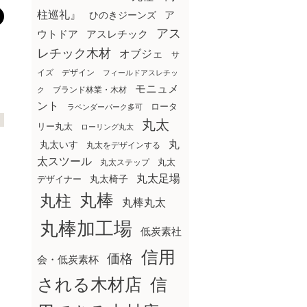
柱巡礼』
ア
ひのきジーンズ
アス
ウトドア
アスレチック
レチック木材
オブジェ
サ
イズ
デザイン
フィールドアスレチッ
モニュメ
ブランド林業・木材
ク
ント
ロータ
ラベンダーパーク多可
丸太
リー丸太
ローリング丸太
丸
丸太いす
丸太をデザインする
太スツール
丸太ステップ
丸太
丸太足場
丸太椅子
デザイナー
丸棒
丸柱
丸棒丸太
丸棒加工場
低炭素社
信用
価格
会・低炭素杯
される木材店
信