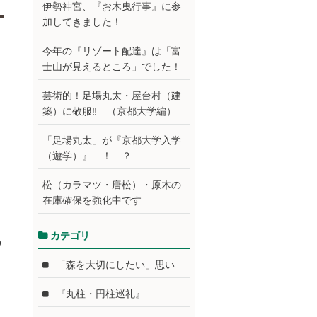
伊勢神宮、『お木曳行事』に参
加してきました！
今年の『リゾート配達』は「富
士山が見えるところ」でした！
芸術的！足場丸太・屋台村（建
築）に敬服‼ （京都大学編）
「足場丸太」が『京都大学入学
（遊学）』 ！ ？
松（カラマツ・唐松）・原木の
在庫確保を強化中です
カテゴリ
p
「森を大切にしたい」思い
『丸柱・円柱巡礼』