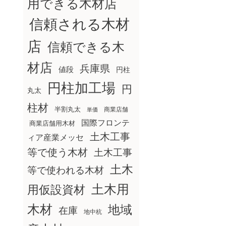
用できる木材店
信頼される木材
店
信頼できる木
材店
兵庫県
値段
円柱
円柱加工場
円
丸太
柱材
半割丸太
商業店舗
単価
国際フロンテ
商業店舗用木材
土木工事
ィア産業メッセ
等で使う木材
土木工事
土木
等で使われる木材
土木用
用仮設資材
木材
地域
在庫
地中杭