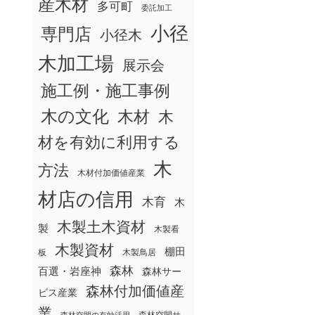
産木材
多可町
委託加工
小径
専門店
小径木
木加工場
展示会
施工例・施工事例
木の文化
木材
木
材を有効に利用する
木
方法
木材付加価値産業
材店の信用
木育
木
木製土木資材
製
木製看
木製資材
棚田
板
木製鳥居
森林
百選・岩座神
森林サー
森林付加価値産
ビス産業
業