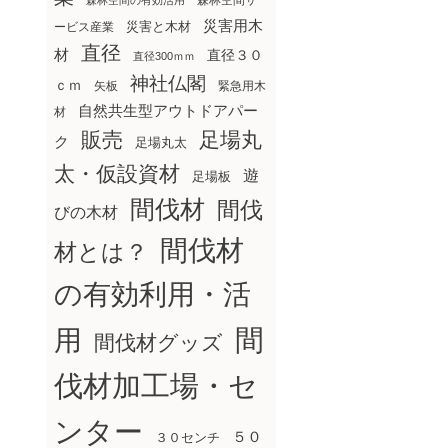
森林空間サ
森林空間の有効活用
災害用木
災害と木材
ービス産業
直径
材
直径３０
直径300ｍｍ
神社仏閣
ｃｍ
矢板
緊急用木
自然共生型アウトドアパー
材
販売
足場丸
ク
足場丸太
太・仮設資材
遊
足場板
間伐材
間伐
びの木材
間伐材
材とは？
の有効利用・活
間
用
間伐材グッズ
伐材加工場・セ
ンター
５０
３０センチ