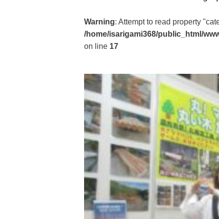
Warning
: Attempt to read property "ca
/home/isarigami368/public_html/www
on line
17