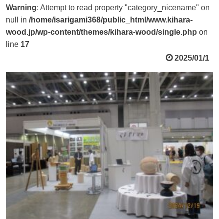
Warning
: Attempt to read property "category_nicename" on
null in
/home/isarigami368/public_html/www.kihara-
wood.jp/wp-content/themes/kihara-wood/single.php
on
line
17
2025/01/1