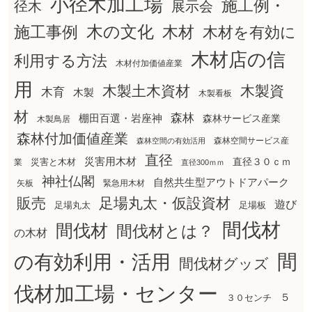
小径木加工場
施工例・
径木
展示会
木の文化
木材
施工事例
木材を有効に
木材店の信
利用する方法
木材付加価値産業
用
木製土木資材
木製資
木育
木製
木製看板
材
森林
棚田百選・岩座神
森林サービス産業
木製鳥居
森林付加価値産業
森林空間サービス産
森林空間の有効活用
直径
災害用木材
直径３０ｃｍ
災害と木材
業
直径300ｍｍ
神社仏閣
自然共生型アウトドアパーク
矢板
緊急用木材
販売
足場丸太・仮設資材
遊び
足場丸太
足場板
間伐材
間伐材
間伐材とは？
の木材
間
の有効利用・活用
間伐材グッズ
伐材加工場・センター
５
３０センチ