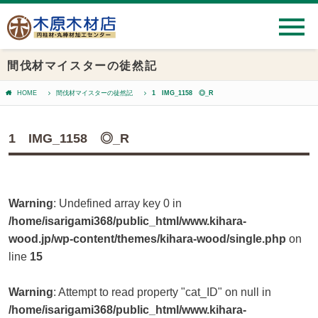
間伐材マイスターの徒然記
HOME
間伐材マイスターの徒然記
1 IMG_1158 ◎_R
1 IMG_1158 ◎_R
Warning
: Undefined array key 0 in
/home/isarigami368/public_html/www.kihara-
wood.jp/wp-content/themes/kihara-wood/single.php
on
line
15
Warning
: Attempt to read property "cat_ID" on null in
/home/isarigami368/public_html/www.kihara-