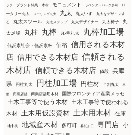
モニュメント
ロ
ブランド林業・木材
ック
ラベンダーパーク多可
丸太
丸太いす
ータリー丸太
丸太をデザインす
ローリング丸太
丸太スツール
丸
丸太椅子
る
丸太ステップ
丸太デザイナー
丸棒加工場
丸棒
丸柱
太足場
丸棒丸太
信用される木材
価格
低炭素社会・低炭素杯
信頼される
店
信用できる木材店
木材店
信頼できる木材店
兵庫
値段
円柱加工場
円柱材
県
円柱丸太
半割丸太
単
国際フロンティア産業メッセ
商業店舗用木材
商業店舗
価
土木工事等で使う木材
土木工事等で使われる
土木用木材
土木用仮設資材
在庫
木材
地域産木材
専門店
小
多可町
地中杭
委託加工