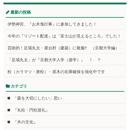
最新の投稿
伊勢神宮、『お木曳行事』に参加してきました！
今年の『リゾート配達』は「富士山が見えるところ」でした！
芸術的！足場丸太・屋台村（建築）に敬服‼ （京都大学編）
「足場丸太」が『京都大学入学（遊学）』 ！ ？
松（カラマツ・唐松）・原木の在庫確保を強化中です
カテゴリ
「森を大切にしたい」思い
『丸柱・円柱巡礼』
『木の文化』