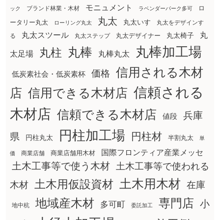
モニュメント
ロ
ブランド林業・木材
ック
ラベンダーパーク多可
丸太
丸太いす
ータリー丸太
丸太をデザインす
ローリング丸太
丸太スツール
丸
丸太椅子
る
丸太ステップ
丸太デザイナー
丸棒加工場
丸棒
丸柱
太足場
丸棒丸太
信用される木材
価格
低炭素社会・低炭素杯
信頼される
店
信用できる木材店
木材店
信頼できる木材店
兵庫
値段
円柱加工場
円柱材
県
円柱丸太
半割丸太
単
国際フロンティア産業メッセ
商業店舗用木材
商業店舗
価
土木工事等で使う木材
土木工事等で使われる
土木用木材
土木用仮設資材
在庫
木材
地域産木材
専門店
小
多可町
地中杭
委託加工