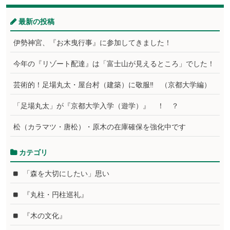
最新の投稿
伊勢神宮、『お木曳行事』に参加してきました！
今年の『リゾート配達』は「富士山が見えるところ」でした！
芸術的！足場丸太・屋台村（建築）に敬服‼ （京都大学編）
「足場丸太」が『京都大学入学（遊学）』 ！ ？
松（カラマツ・唐松）・原木の在庫確保を強化中です
カテゴリ
「森を大切にしたい」思い
『丸柱・円柱巡礼』
『木の文化』