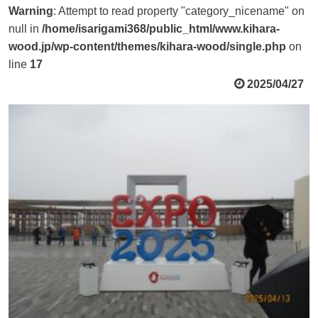
Warning
: Attempt to read property "category_nicename" on
null in
/home/isarigami368/public_html/www.kihara-
wood.jp/wp-content/themes/kihara-wood/single.php
on
line
17
2025/04/27