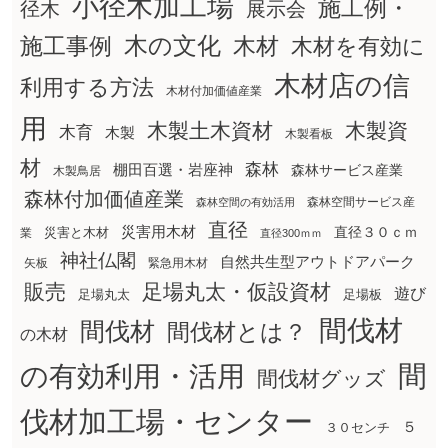
小径木加工場
施工例・
径木
展示会
木の文化
木材
施工事例
木材を有効に
木材店の信
利用する方法
木材付加価値産業
用
木製土木資材
木製資
木育
木製
木製看板
材
森林
棚田百選・岩座神
森林サービス産業
木製鳥居
森林付加価値産業
森林空間サービス産
森林空間の有効活用
直径
災害用木材
直径３０ｃｍ
災害と木材
業
直径300ｍｍ
神社仏閣
自然共生型アウトドアパーク
矢板
緊急用木材
販売
足場丸太・仮設資材
遊び
足場丸太
足場板
間伐材
間伐材
間伐材とは？
の木材
間
の有効利用・活用
間伐材グッズ
伐材加工場・センター
５
３０センチ