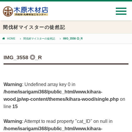
間伐材マイスターの徒然記
HOME
間伐材マイスターの徒然記
IMG_3558 ◎_R
IMG_3558 ◎_R
Warning
: Undefined array key 0 in
/home/isarigami368/public_html/www.kihara-
wood.jp/wp-content/themes/kihara-wood/single.php
on
line
15
Warning
: Attempt to read property "cat_ID" on null in
/home/isarigami368/public_html/www.kihara-