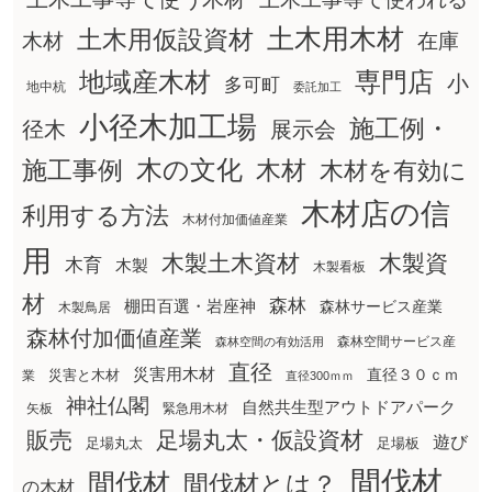
土木用木材
土木用仮設資材
在庫
木材
地域産木材
専門店
小
多可町
地中杭
委託加工
小径木加工場
施工例・
径木
展示会
木の文化
木材
施工事例
木材を有効に
木材店の信
利用する方法
木材付加価値産業
用
木製土木資材
木製資
木育
木製
木製看板
材
森林
棚田百選・岩座神
森林サービス産業
木製鳥居
森林付加価値産業
森林空間サービス産
森林空間の有効活用
直径
災害用木材
直径３０ｃｍ
災害と木材
業
直径300ｍｍ
神社仏閣
自然共生型アウトドアパーク
矢板
緊急用木材
販売
足場丸太・仮設資材
遊び
足場丸太
足場板
間伐材
間伐材
間伐材とは？
の木材