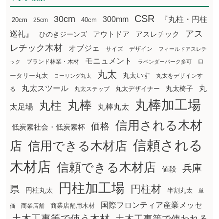
CSR
30cm
300mm
『丸柱・円柱
20cm
25cm
40cm
アス
巡礼』
アウトドア
ひのきジーンズ
アスレチック
レチック木材
オブジェ
サイズ
デザイン
フィールドアスレチ
モニュメント
ロ
ブランド林業・木材
ック
ラベンダーパーク多可
丸太
丸太いす
ータリー丸太
丸太をデザインす
ローリング丸太
丸太スツール
丸
丸太椅子
る
丸太ステップ
丸太デザイナー
丸棒加工場
丸棒
丸柱
太足場
丸棒丸太
信用される木材
価格
低炭素社会・低炭素杯
信頼される
店
信用できる木材店
木材店
信頼できる木材店
兵庫
値段
円柱加工場
円柱材
県
円柱丸太
半割丸太
単
国際フロンティア産業メッセ
商業店舗用木材
商業店舗
価
土木工事等で使う木材
土木工事等で使われる