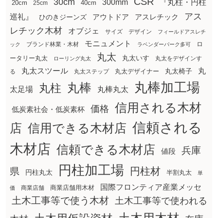
CSR
30cm
300mm
『丸柱・円柱
20cm
25cm
40cm
アス
巡礼』
アウトドア
ひのきジーンズ
アスレチック
レチック木材
オブジェ
サイズ
デザイン
フィールドアスレチ
モニュメント
ロ
ブランド林業・木材
ック
ラベンダーパーク多可
丸太
丸太いす
ータリー丸太
丸太をデザインす
ローリング丸太
丸太スツール
丸
丸太椅子
る
丸太ステップ
丸太デザイナー
丸棒加工場
丸棒
丸柱
太足場
丸棒丸太
信用される木材
価格
低炭素社会・低炭素杯
信頼される
店
信用できる木材店
木材店
信頼できる木材店
兵庫
値段
円柱加工場
円柱材
県
円柱丸太
半割丸太
単
国際フロンティア産業メッセ
商業店舗用木材
商業店舗
価
土木工事等で使う木材
土木工事等で使われる