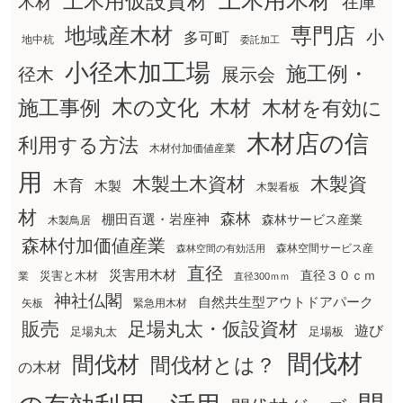
土木用木材
土木用仮設資材
在庫
木材
地域産木材
専門店
小
多可町
地中杭
委託加工
小径木加工場
施工例・
径木
展示会
木の文化
木材
施工事例
木材を有効に
木材店の信
利用する方法
木材付加価値産業
用
木製土木資材
木製資
木育
木製
木製看板
材
森林
棚田百選・岩座神
森林サービス産業
木製鳥居
森林付加価値産業
森林空間サービス産
森林空間の有効活用
直径
災害用木材
直径３０ｃｍ
災害と木材
業
直径300ｍｍ
神社仏閣
自然共生型アウトドアパーク
矢板
緊急用木材
販売
足場丸太・仮設資材
遊び
足場丸太
足場板
間伐材
間伐材
間伐材とは？
の木材