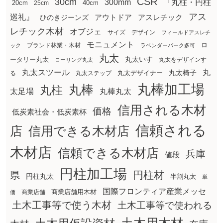
CSR
30cm
300mm
『丸柱・円柱
20cm
25cm
40cm
アス
巡礼』
アウトドア
ひのきジーンズ
アスレチック
レチック木材
オブジェ
サイズ
デザイン
フィールドアスレチ
モニュメント
ロ
ブランド林業・木材
ック
ラベンダーパーク多可
丸太
丸太いす
ータリー丸太
丸太をデザインす
ローリング丸太
丸太スツール
丸
丸太椅子
る
丸太ステップ
丸太デザイナー
丸棒加工場
丸棒
丸柱
太足場
丸棒丸太
信用される木材
価格
低炭素社会・低炭素杯
信頼される
店
信用できる木材店
木材店
信頼できる木材店
兵庫
値段
円柱加工場
円柱材
県
円柱丸太
半割丸太
単
国際フロンティア産業メッセ
商業店舗用木材
商業店舗
価
土木工事等で使う木材
土木工事等で使われる