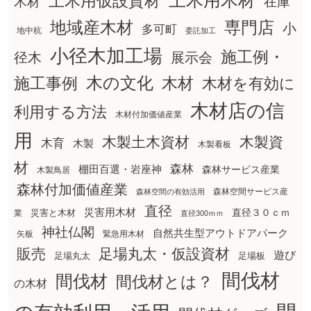
土木用木材
土木用仮設資材
在庫
木材
地域産木材
専門店
小
多可町
地中杭
委託加工
小径木加工場
施工例・
径木
展示会
木の文化
木材
施工事例
木材を有効に
木材店の信
利用する方法
木材付加価値産業
用
木製土木資材
木製資
木育
木製
木製看板
材
森林
棚田百選・岩座神
森林サービス産業
木製鳥居
森林付加価値産業
森林空間サービス産
森林空間の有効活用
直径
災害用木材
直径３０ｃｍ
災害と木材
業
直径300ｍｍ
神社仏閣
自然共生型アウトドアパーク
矢板
緊急用木材
販売
足場丸太・仮設資材
遊び
足場丸太
足場板
間伐材
間伐材
間伐材とは？
の木材