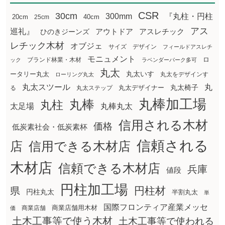
CSR
30cm
300mm
『丸柱・円柱
20cm
25cm
40cm
アス
巡礼』
アウトドア
ひのきジーンズ
アスレチック
レチック木材
オブジェ
サイズ
デザイン
フィールドアスレチ
モニュメント
ロ
ブランド林業・木材
ック
ラベンダーパーク多可
丸太
丸太いす
ータリー丸太
丸太をデザインす
ローリング丸太
丸太スツール
丸
丸太椅子
る
丸太ステップ
丸太デザイナー
丸棒加工場
丸棒
丸柱
太足場
丸棒丸太
信用される木材
価格
低炭素社会・低炭素杯
信頼される
店
信用できる木材店
木材店
信頼できる木材店
兵庫
値段
円柱加工場
円柱材
県
円柱丸太
半割丸太
単
国際フロンティア産業メッセ
商業店舗用木材
商業店舗
価
土木工事等で使う木材
土木工事等で使われる