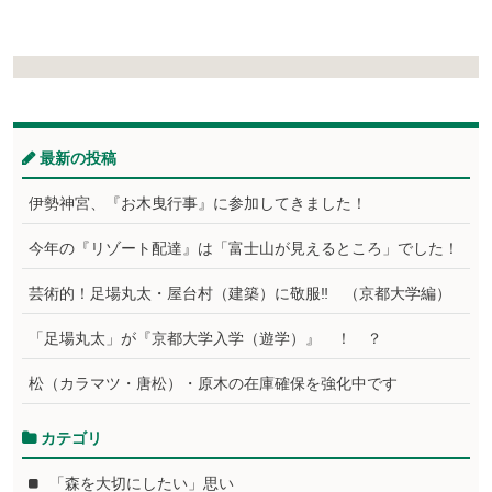
最新の投稿
伊勢神宮、『お木曳行事』に参加してきました！
今年の『リゾート配達』は「富士山が見えるところ」でした！
芸術的！足場丸太・屋台村（建築）に敬服‼ （京都大学編）
「足場丸太」が『京都大学入学（遊学）』 ！ ？
松（カラマツ・唐松）・原木の在庫確保を強化中です
カテゴリ
「森を大切にしたい」思い