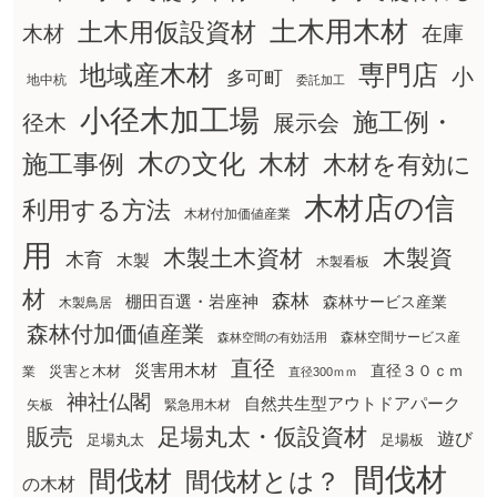
土木用木材
土木用仮設資材
在庫
木材
地域産木材
専門店
小
多可町
地中杭
委託加工
小径木加工場
施工例・
径木
展示会
木の文化
木材
施工事例
木材を有効に
木材店の信
利用する方法
木材付加価値産業
用
木製土木資材
木製資
木育
木製
木製看板
材
森林
棚田百選・岩座神
森林サービス産業
木製鳥居
森林付加価値産業
森林空間サービス産
森林空間の有効活用
直径
災害用木材
直径３０ｃｍ
災害と木材
業
直径300ｍｍ
神社仏閣
自然共生型アウトドアパーク
矢板
緊急用木材
販売
足場丸太・仮設資材
遊び
足場丸太
足場板
間伐材
間伐材
間伐材とは？
の木材