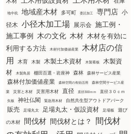
土木用木材
土木用仮設資材
在庫
木材
地域産木材
専門店
小
多可町
地中杭
委託加工
小径木加工場
施工例・
径木
展示会
木の文化
木材
施工事例
木材を有効に
木材店の信
利用する方法
木材付加価値産業
用
木製土木資材
木製資
木育
木製
木製看板
材
森林
棚田百選・岩座神
森林サービス産業
木製鳥居
森林付加価値産業
森林空間サービス産
森林空間の有効活用
直径
災害用木材
直径３０ｃｍ
災害と木材
業
直径300ｍｍ
神社仏閣
自然共生型アウトドアパーク
矢板
緊急用木材
販売
足場丸太・仮設資材
遊び
足場丸太
足場板
間伐材
間伐材
間伐材とは？
の木材