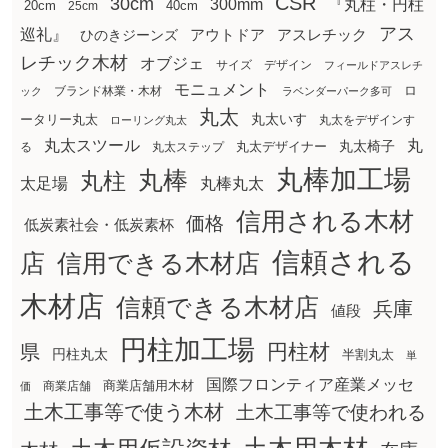
CSR
30cm
300mm
『丸柱・円柱
20cm
25cm
40cm
アス
巡礼』
アウトドア
ひのきジーンズ
アスレチック
レチック木材
オブジェ
サイズ
デザイン
フィールドアスレチ
モニュメント
ロ
ブランド林業・木材
ック
ラベンダーパーク多可
丸太
丸太いす
ータリー丸太
丸太をデザインす
ローリング丸太
丸太スツール
丸
丸太椅子
る
丸太ステップ
丸太デザイナー
丸棒加工場
丸棒
丸柱
太足場
丸棒丸太
信用される木材
価格
低炭素社会・低炭素杯
信頼される
店
信用できる木材店
木材店
信頼できる木材店
兵庫
値段
円柱加工場
円柱材
県
円柱丸太
半割丸太
単
国際フロンティア産業メッセ
商業店舗用木材
商業店舗
価
土木工事等で使う木材
土木工事等で使われる