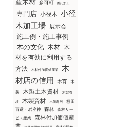
産木材
多可町
委託加工
小径
専門店
小径木
木加工場
展示会
施工例・施工事例
木の文化
木材
木
材を有効に利用する
木
方法
木材付加価値産業
材店の信用
木育
木
木製土木資材
製
木製看
木製資材
棚田
板
木製鳥居
森林
百選・岩座神
森林サー
森林付加価値産
ビス産業
業