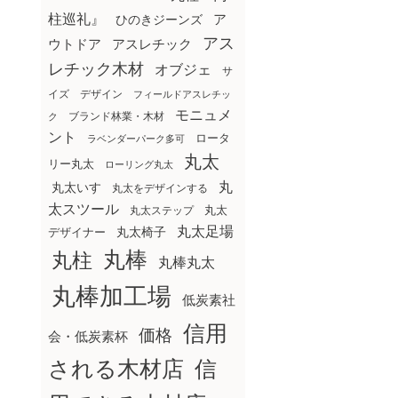
柱巡礼』
ア
ひのきジーンズ
アス
ウトドア
アスレチック
レチック木材
オブジェ
サ
イズ
デザイン
フィールドアスレチッ
モニュメ
ブランド林業・木材
ク
ント
ロータ
ラベンダーパーク多可
丸太
リー丸太
ローリング丸太
丸
丸太いす
丸太をデザインする
太スツール
丸太ステップ
丸太
丸太足場
丸太椅子
デザイナー
丸棒
丸柱
丸棒丸太
丸棒加工場
低炭素社
信用
価格
会・低炭素杯
される木材店
信