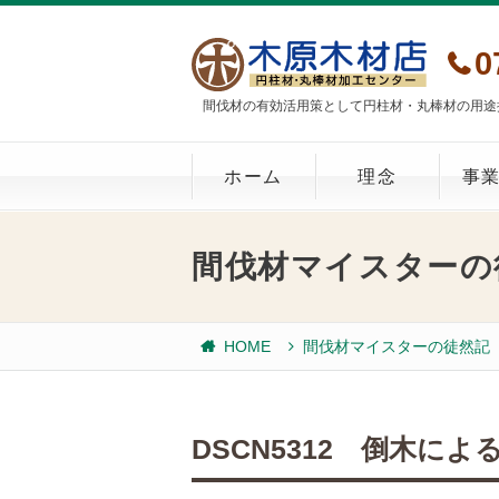
0
間伐材の有効活用策として円柱材・丸棒材の用途
ホーム
理念
事
間伐材マイスターの
HOME
間伐材マイスターの徒然記
DSCN5312 倒木によ