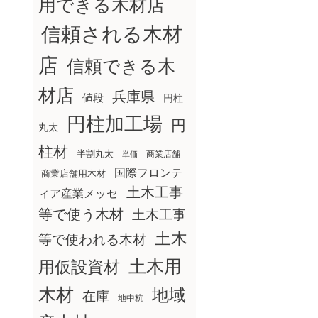
用できる木材店
信頼される木材
店
信頼できる木
材店
兵庫県
値段
円柱
円柱加工場
円
丸太
柱材
半割丸太
商業店舗
単価
国際フロンテ
商業店舗用木材
土木工事
ィア産業メッセ
等で使う木材
土木工事
土木
等で使われる木材
土木用
用仮設資材
木材
地域
在庫
地中杭