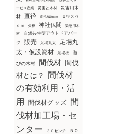
森林空間サ
森林空間の有効活用
災害用木
災害と木材
ービス産業
直径
材
直径３０
直径300ｍｍ
神社仏閣
ｃｍ
矢板
緊急用木
自然共生型アウトドアパー
材
販売
足場丸
ク
足場丸太
太・仮設資材
遊
足場板
間伐材
間伐
びの木材
間伐材
材とは？
の有効利用・活
間
用
間伐材グッズ
伐材加工場・セ
ンター
５０
３０センチ