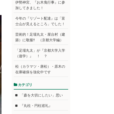
伊勢神宮、『お木曳行事』に参
加してきました！
今年の『リゾート配達』は「富
士山が見えるところ」でした！
芸術的！足場丸太・屋台村（建
築）に敬服‼ （京都大学編）
「足場丸太」が『京都大学入学
（遊学）』 ！ ？
松（カラマツ・唐松）・原木の
在庫確保を強化中です
カテゴリ
「森を大切にしたい」思い
『丸柱・円柱巡礼』