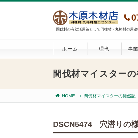
0
間伐材の有効活用策として円柱材・丸棒材の用途
ホーム
理念
事
間伐材マイスターの
HOME
間伐材マイスターの徒然記
DSCN5474 穴潜りの