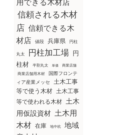
用できる木材店
信頼される木材
店
信頼できる木
材店
兵庫県
値段
円柱
円柱加工場
円
丸太
柱材
半割丸太
商業店舗
単価
国際フロンテ
商業店舗用木材
土木工事
ィア産業メッセ
等で使う木材
土木工事
土木
等で使われる木材
土木用
用仮設資材
木材
地域
在庫
地中杭