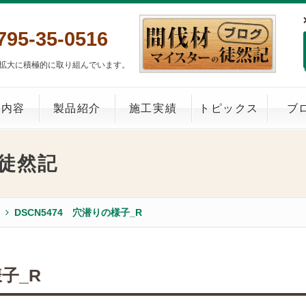
795-35-0516
拡大に積極的に取り組んでいます。
業内容
製品紹介
施工実績
トピックス
ブ
徒然記
DSCN5474 穴潜りの様子_R
様子_R