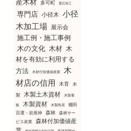
産木材
多可町
委託加工
小径
専門店
小径木
木加工場
展示会
施工例・施工事例
木の文化
木材
木
材を有効に利用する
木
方法
木材付加価値産業
材店の信用
木育
木
木製土木資材
製
木製看
木製資材
棚田
板
木製鳥居
森林
百選・岩座神
森林サー
森林付加価値産
ビス産業
業