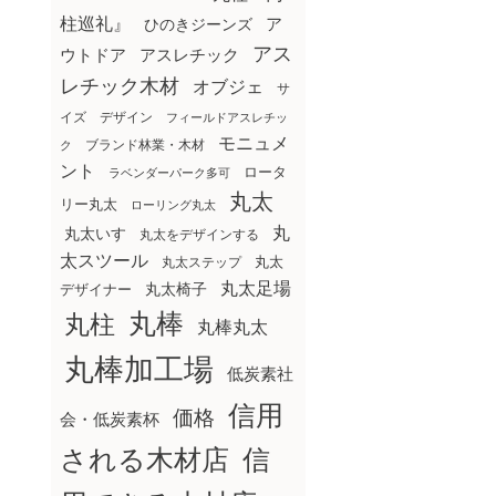
柱巡礼』
ア
ひのきジーンズ
アス
ウトドア
アスレチック
レチック木材
オブジェ
サ
イズ
デザイン
フィールドアスレチッ
モニュメ
ブランド林業・木材
ク
ント
ロータ
ラベンダーパーク多可
丸太
リー丸太
ローリング丸太
丸
丸太いす
丸太をデザインする
太スツール
丸太ステップ
丸太
丸太足場
丸太椅子
デザイナー
丸棒
丸柱
丸棒丸太
丸棒加工場
低炭素社
信用
価格
会・低炭素杯
される木材店
信