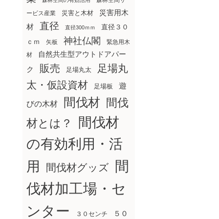
森林空間サ
森林空間の有効活用
災害用木
災害と木材
ービス産業
直径
材
直径３０
直径300ｍｍ
神社仏閣
ｃｍ
矢板
緊急用木
自然共生型アウトドアパー
材
販売
足場丸
ク
足場丸太
太・仮設資材
遊
足場板
間伐材
間伐
びの木材
間伐材
材とは？
の有効利用・活
間
用
間伐材グッズ
伐材加工場・セ
ンター
５０
３０センチ