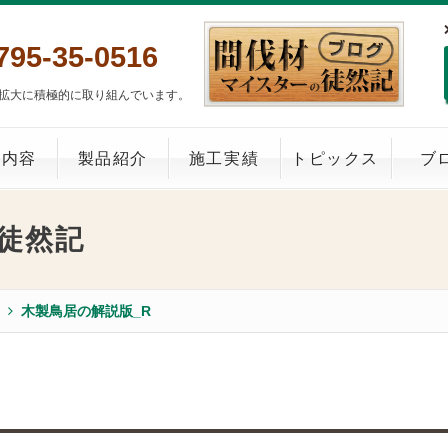
795-35-0516
拡大に積極的に取り組んでいます。
業内容
製品紹介
施工実績
トピックス
ブ
徒然記
木製鳥居の解説版_R