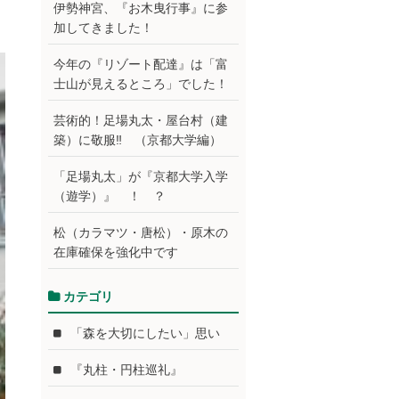
伊勢神宮、『お木曳行事』に参
加してきました！
今年の『リゾート配達』は「富
士山が見えるところ」でした！
芸術的！足場丸太・屋台村（建
築）に敬服‼ （京都大学編）
「足場丸太」が『京都大学入学
（遊学）』 ！ ？
松（カラマツ・唐松）・原木の
在庫確保を強化中です
カテゴリ
「森を大切にしたい」思い
『丸柱・円柱巡礼』