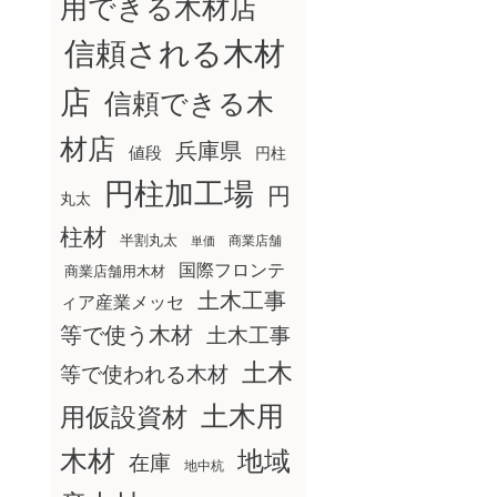
用できる木材店
信頼される木材
店
信頼できる木
材店
兵庫県
値段
円柱
円柱加工場
円
丸太
柱材
半割丸太
商業店舗
単価
国際フロンテ
商業店舗用木材
土木工事
ィア産業メッセ
等で使う木材
土木工事
土木
等で使われる木材
土木用
用仮設資材
木材
地域
在庫
地中杭