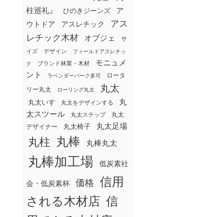
柱巡礼』
ア
ひのきジーンズ
アス
ウトドア
アスレチック
レチック木材
オブジェ
サ
イズ
デザイン
フィールドアスレチッ
モニュメ
ブランド林業・木材
ク
ント
ロータ
ラベンダーパーク多可
丸太
リー丸太
ローリング丸太
丸
丸太いす
丸太をデザインする
太スツール
丸太ステップ
丸太
丸太足場
丸太椅子
デザイナー
丸棒
丸柱
丸棒丸太
丸棒加工場
低炭素社
信用
価格
会・低炭素杯
される木材店
信