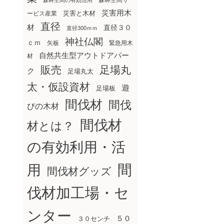
森林空間サ
森林空間の有効活用
災害用木
災害と木材
ービス産業
直径
材
直径３０
直径300ｍｍ
神社仏閣
ｃｍ
矢板
緊急用木
自然共生型アウトドアパー
材
販売
足場丸
ク
足場丸太
太・仮設資材
遊
足場板
間伐材
間伐
びの木材
間伐材
材とは？
の有効利用・活
間
用
間伐材グッズ
伐材加工場・セ
ンター
５０
３０センチ