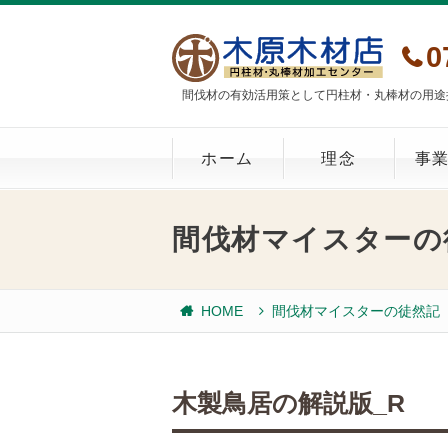
0
間伐材の有効活用策として円柱材・丸棒材の用途
ホーム
理念
事
間伐材マイスターの
HOME
間伐材マイスターの徒然記
木製鳥居の解説版_R