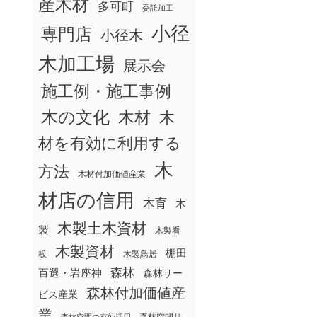
産木材
多可町
委託加工
小径
専門店
小径木
木加工場
展示会
施工例・施工事例
木の文化
木材
木
材を有効に利用する
木
方法
木材付加価値産業
材店の信用
木育
木
木製土木資材
製
木製看
木製資材
棚田
板
木製鳥居
森林
百選・岩座神
森林サー
森林付加価値産
ビス産業
業