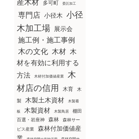
産木材
多可町
委託加工
小径
専門店
小径木
木加工場
展示会
施工例・施工事例
木の文化
木材
木
材を有効に利用する
木
方法
木材付加価値産業
材店の信用
木育
木
木製土木資材
製
木製看
木製資材
棚田
板
木製鳥居
森林
百選・岩座神
森林サー
森林付加価値産
ビス産業
業