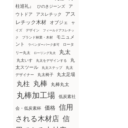
柱巡礼』
ア
ひのきジーンズ
アス
ウトドア
アスレチック
レチック木材
オブジェ
サ
イズ
デザイン
フィールドアスレチッ
モニュメ
ブランド林業・木材
ク
ント
ロータ
ラベンダーパーク多可
丸太
リー丸太
ローリング丸太
丸
丸太いす
丸太をデザインする
太スツール
丸太ステップ
丸太
丸太足場
丸太椅子
デザイナー
丸棒
丸柱
丸棒丸太
丸棒加工場
低炭素社
信用
価格
会・低炭素杯
される木材店
信