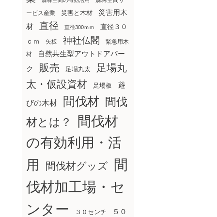
森林空間サ
森林空間の有効活用
災害用木
災害と木材
ービス産業
直径
材
直径３０
直径300ｍｍ
神社仏閣
ｃｍ
矢板
緊急用木
自然共生型アウトドアパー
材
販売
足場丸
ク
足場丸太
太・仮設資材
遊
足場板
間伐材
間伐
びの木材
間伐材
材とは？
の有効利用・活
間
用
間伐材グッズ
伐材加工場・セ
ンター
５０
３０センチ