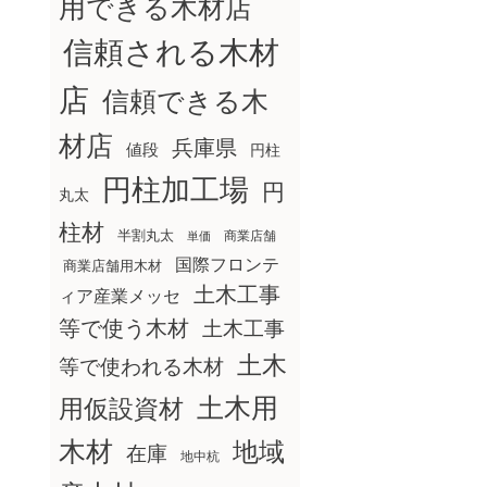
用できる木材店
信頼される木材
店
信頼できる木
材店
兵庫県
値段
円柱
円柱加工場
円
丸太
柱材
半割丸太
商業店舗
単価
国際フロンテ
商業店舗用木材
土木工事
ィア産業メッセ
等で使う木材
土木工事
土木
等で使われる木材
土木用
用仮設資材
木材
地域
在庫
地中杭