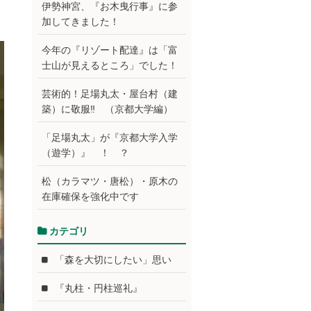
伊勢神宮、『お木曳行事』に参
加してきました！
今年の『リゾート配達』は「富
士山が見えるところ」でした！
芸術的！足場丸太・屋台村（建
築）に敬服‼ （京都大学編）
「足場丸太」が『京都大学入学
（遊学）』 ！ ？
松（カラマツ・唐松）・原木の
在庫確保を強化中です
カテゴリ
「森を大切にしたい」思い
『丸柱・円柱巡礼』