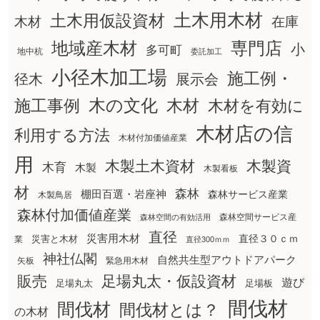
土木用木材
土木用仮設資材
在庫
木材
地域産木材
専門店
小
多可町
地中杭
委託加工
小径木加工場
施工例・
径木
展示会
木の文化
木材
施工事例
木材を有効に
木材店の信
利用する方法
木材付加価値産業
用
木製土木資材
木製資
木育
木製
木製看板
材
森林
棚田百選・岩座神
森林サービス産業
木製鳥居
森林付加価値産業
森林空間サービス産
森林空間の有効活用
直径
災害用木材
直径３０ｃｍ
災害と木材
業
直径300ｍｍ
神社仏閣
自然共生型アウトドアパーク
矢板
緊急用木材
販売
足場丸太・仮設資材
遊び
足場丸太
足場板
間伐材
間伐材
間伐材とは？
の木材