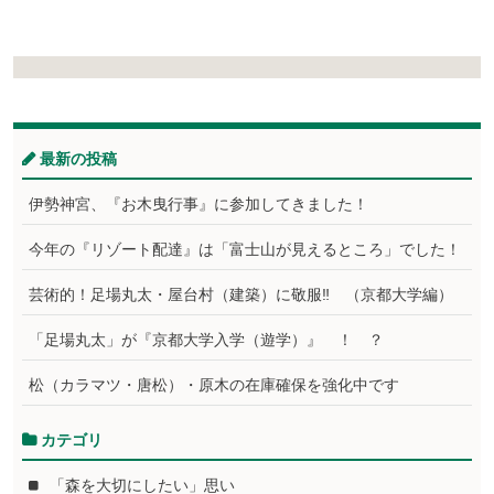
最新の投稿
伊勢神宮、『お木曳行事』に参加してきました！
今年の『リゾート配達』は「富士山が見えるところ」でした！
芸術的！足場丸太・屋台村（建築）に敬服‼ （京都大学編）
「足場丸太」が『京都大学入学（遊学）』 ！ ？
松（カラマツ・唐松）・原木の在庫確保を強化中です
カテゴリ
「森を大切にしたい」思い