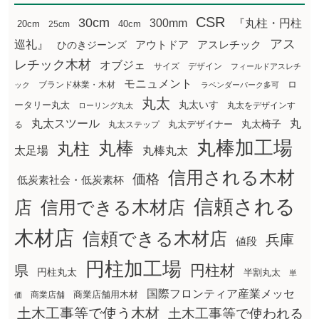
CSR
30cm
300mm
『丸柱・円柱
20cm
25cm
40cm
アス
巡礼』
アウトドア
ひのきジーンズ
アスレチック
レチック木材
オブジェ
サイズ
デザイン
フィールドアスレチ
モニュメント
ロ
ブランド林業・木材
ック
ラベンダーパーク多可
丸太
丸太いす
ータリー丸太
丸太をデザインす
ローリング丸太
丸太スツール
丸
丸太椅子
る
丸太ステップ
丸太デザイナー
丸棒加工場
丸棒
丸柱
太足場
丸棒丸太
信用される木材
価格
低炭素社会・低炭素杯
信頼される
店
信用できる木材店
木材店
信頼できる木材店
兵庫
値段
円柱加工場
円柱材
県
円柱丸太
半割丸太
単
国際フロンティア産業メッセ
商業店舗用木材
商業店舗
価
土木工事等で使う木材
土木工事等で使われる