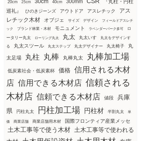
CSR
30cm
300mm
『丸柱・円柱
20cm
25cm
40cm
アス
巡礼』
アウトドア
ひのきジーンズ
アスレチック
レチック木材
オブジェ
サイズ
デザイン
フィールドアスレチ
モニュメント
ロ
ブランド林業・木材
ック
ラベンダーパーク多可
丸太
丸太いす
ータリー丸太
丸太をデザインす
ローリング丸太
丸太スツール
丸
丸太椅子
る
丸太ステップ
丸太デザイナー
丸棒加工場
丸棒
丸柱
太足場
丸棒丸太
信用される木材
価格
低炭素社会・低炭素杯
信頼される
店
信用できる木材店
木材店
信頼できる木材店
兵庫
値段
円柱加工場
円柱材
県
円柱丸太
半割丸太
単
国際フロンティア産業メッセ
商業店舗用木材
商業店舗
価
土木工事等で使う木材
土木工事等で使われる