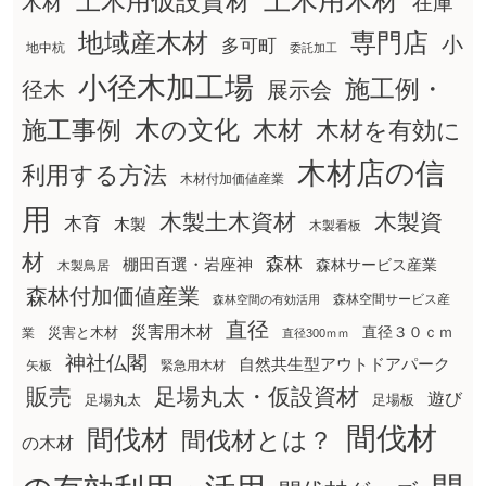
土木用木材
土木用仮設資材
在庫
木材
地域産木材
専門店
小
多可町
地中杭
委託加工
小径木加工場
施工例・
径木
展示会
木の文化
木材
施工事例
木材を有効に
木材店の信
利用する方法
木材付加価値産業
用
木製土木資材
木製資
木育
木製
木製看板
材
森林
棚田百選・岩座神
森林サービス産業
木製鳥居
森林付加価値産業
森林空間サービス産
森林空間の有効活用
直径
災害用木材
直径３０ｃｍ
災害と木材
業
直径300ｍｍ
神社仏閣
自然共生型アウトドアパーク
矢板
緊急用木材
販売
足場丸太・仮設資材
遊び
足場丸太
足場板
間伐材
間伐材
間伐材とは？
の木材