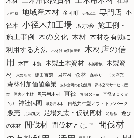
土木用木材
土木用仮設資材
在庫
木材
地域産木材
専門店
小
多可町
地中杭
委託加工
小径木加工場
施工例・
径木
展示会
木の文化
木材
施工事例
木材を有効に
木材店の信
利用する方法
木材付加価値産業
用
木製土木資材
木製資
木育
木製
木製看板
材
森林
棚田百選・岩座神
森林サービス産業
木製鳥居
森林付加価値産業
森林空間サービス産
森林空間の有効活用
直径
災害用木材
直径３０ｃｍ
災害と木材
業
直径300ｍｍ
神社仏閣
自然共生型アウトドアパーク
矢板
緊急用木材
販売
足場丸太・仮設資材
遊び
足場丸太
足場板
間伐材
間伐材
間伐材とは？
の木材