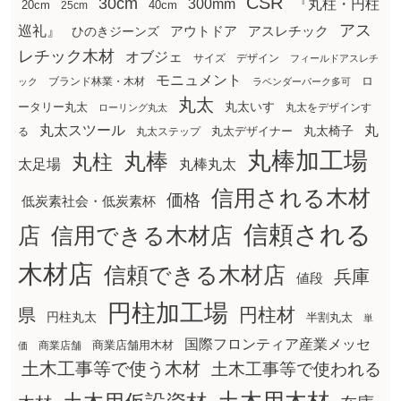
CSR
30cm
300mm
『丸柱・円柱
20cm
25cm
40cm
アス
巡礼』
アウトドア
ひのきジーンズ
アスレチック
レチック木材
オブジェ
サイズ
デザイン
フィールドアスレチ
モニュメント
ロ
ブランド林業・木材
ック
ラベンダーパーク多可
丸太
丸太いす
ータリー丸太
丸太をデザインす
ローリング丸太
丸太スツール
丸
丸太椅子
る
丸太ステップ
丸太デザイナー
丸棒加工場
丸棒
丸柱
太足場
丸棒丸太
信用される木材
価格
低炭素社会・低炭素杯
信頼される
店
信用できる木材店
木材店
信頼できる木材店
兵庫
値段
円柱加工場
円柱材
県
円柱丸太
半割丸太
単
国際フロンティア産業メッセ
商業店舗用木材
商業店舗
価
土木工事等で使う木材
土木工事等で使われる