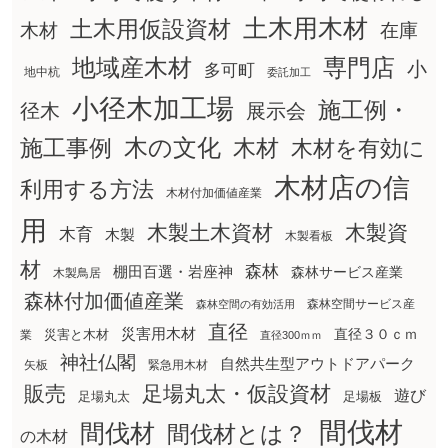
土木用木材
土木用仮設資材
在庫
木材
地域産木材
専門店
小
多可町
地中杭
委託加工
小径木加工場
施工例・
径木
展示会
木の文化
木材
施工事例
木材を有効に
木材店の信
利用する方法
木材付加価値産業
用
木製土木資材
木製資
木育
木製
木製看板
材
森林
棚田百選・岩座神
森林サービス産業
木製鳥居
森林付加価値産業
森林空間サービス産
森林空間の有効活用
直径
災害用木材
直径３０ｃｍ
災害と木材
業
直径300ｍｍ
神社仏閣
自然共生型アウトドアパーク
矢板
緊急用木材
販売
足場丸太・仮設資材
遊び
足場丸太
足場板
間伐材
間伐材
間伐材とは？
の木材