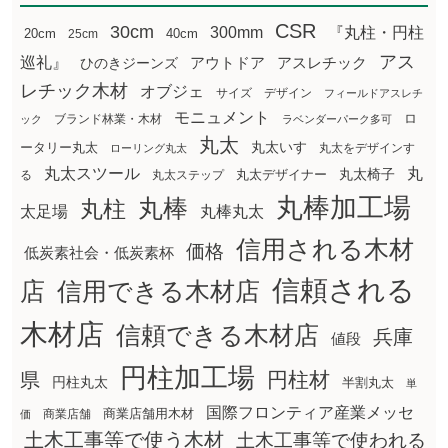
CSR
30cm
300mm
『丸柱・円柱
20cm
25cm
40cm
アス
巡礼』
アウトドア
ひのきジーンズ
アスレチック
レチック木材
オブジェ
サイズ
デザイン
フィールドアスレチ
モニュメント
ロ
ブランド林業・木材
ック
ラベンダーパーク多可
丸太
丸太いす
ータリー丸太
丸太をデザインす
ローリング丸太
丸太スツール
丸
丸太椅子
る
丸太ステップ
丸太デザイナー
丸棒加工場
丸棒
丸柱
太足場
丸棒丸太
信用される木材
価格
低炭素社会・低炭素杯
信頼される
店
信用できる木材店
木材店
信頼できる木材店
兵庫
値段
円柱加工場
円柱材
県
円柱丸太
半割丸太
単
国際フロンティア産業メッセ
商業店舗用木材
商業店舗
価
土木工事等で使う木材
土木工事等で使われる