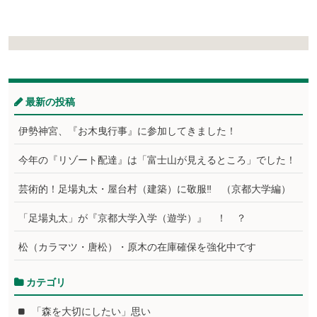
最新の投稿
伊勢神宮、『お木曳行事』に参加してきました！
今年の『リゾート配達』は「富士山が見えるところ」でした！
芸術的！足場丸太・屋台村（建築）に敬服‼ （京都大学編）
「足場丸太」が『京都大学入学（遊学）』 ！ ？
松（カラマツ・唐松）・原木の在庫確保を強化中です
カテゴリ
「森を大切にしたい」思い