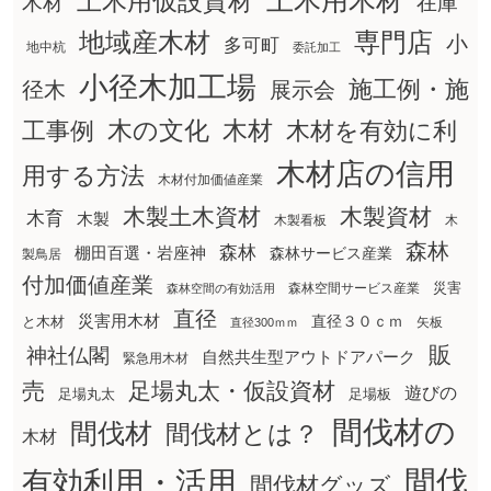
土木用木材
土木用仮設資材
在庫
木材
地域産木材
専門店
小
多可町
地中杭
委託加工
小径木加工場
施工例・施
径木
展示会
木の文化
工事例
木材
木材を有効に利
木材店の信用
用する方法
木材付加価値産業
木製土木資材
木製資材
木育
木製
木製看板
木
森林
森林
棚田百選・岩座神
森林サービス産業
製鳥居
付加価値産業
災害
森林空間サービス産業
森林空間の有効活用
直径
災害用木材
直径３０ｃｍ
と木材
矢板
直径300ｍｍ
販
神社仏閣
自然共生型アウトドアパーク
緊急用木材
売
足場丸太・仮設資材
遊びの
足場丸太
足場板
間伐材の
間伐材
間伐材とは？
木材
間伐
有効利用・活用
間伐材グッズ