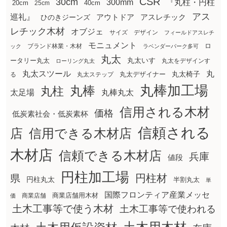
CSR
30cm
300mm
『丸柱・円柱
20cm
25cm
40cm
アス
巡礼』
アウトドア
ひのきジーンズ
アスレチック
レチック木材
オブジェ
サイズ
デザイン
フィールドアスレチ
モニュメント
ロ
ブランド林業・木材
ック
ラベンダーパーク多可
丸太
丸太いす
ータリー丸太
丸太をデザインす
ローリング丸太
丸太スツール
丸
丸太椅子
る
丸太ステップ
丸太デザイナー
丸棒加工場
丸棒
丸柱
太足場
丸棒丸太
信用される木材
価格
低炭素社会・低炭素杯
信頼される
店
信用できる木材店
木材店
信頼できる木材店
兵庫
値段
円柱加工場
円柱材
県
円柱丸太
半割丸太
単
国際フロンティア産業メッセ
商業店舗用木材
商業店舗
価
土木工事等で使う木材
土木工事等で使われる