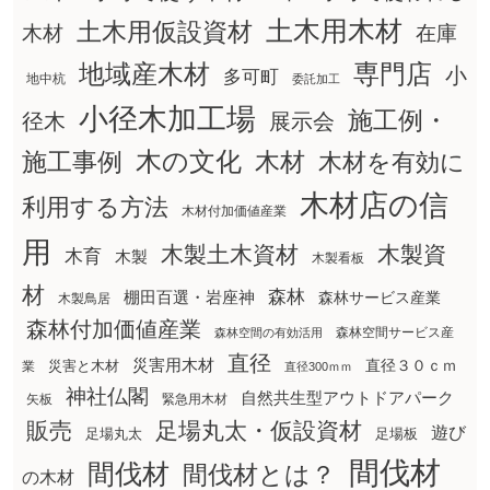
土木用木材
土木用仮設資材
在庫
木材
地域産木材
専門店
小
多可町
地中杭
委託加工
小径木加工場
施工例・
径木
展示会
木の文化
木材
施工事例
木材を有効に
木材店の信
利用する方法
木材付加価値産業
用
木製土木資材
木製資
木育
木製
木製看板
材
森林
棚田百選・岩座神
森林サービス産業
木製鳥居
森林付加価値産業
森林空間サービス産
森林空間の有効活用
直径
災害用木材
直径３０ｃｍ
災害と木材
業
直径300ｍｍ
神社仏閣
自然共生型アウトドアパーク
矢板
緊急用木材
販売
足場丸太・仮設資材
遊び
足場丸太
足場板
間伐材
間伐材
間伐材とは？
の木材