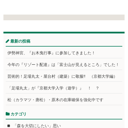
最新の投稿
伊勢神宮、『お木曳行事』に参加してきました！
今年の『リゾート配達』は「富士山が見えるところ」でした！
芸術的！足場丸太・屋台村（建築）に敬服‼ （京都大学編）
「足場丸太」が『京都大学入学（遊学）』 ！ ？
松（カラマツ・唐松）・原木の在庫確保を強化中です
カテゴリ
「森を大切にしたい」思い