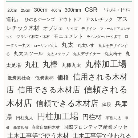
CSR
30cm
300mm
『丸柱・円柱
20cm
25cm
40cm
アス
巡礼』
アウトドア
ひのきジーンズ
アスレチック
レチック木材
オブジェ
サイズ
デザイン
フィールドアスレチ
モニュメント
ロ
ブランド林業・木材
ック
ラベンダーパーク多可
丸太
丸太いす
ータリー丸太
丸太をデザインす
ローリング丸太
丸太スツール
丸
丸太椅子
る
丸太ステップ
丸太デザイナー
丸棒加工場
丸棒
丸柱
太足場
丸棒丸太
信用される木材
価格
低炭素社会・低炭素杯
信頼される
店
信用できる木材店
木材店
信頼できる木材店
兵庫
値段
円柱加工場
円柱材
県
円柱丸太
半割丸太
単
国際フロンティア産業メッセ
商業店舗用木材
商業店舗
価
土木工事等で使う木材
土木工事等で使われる