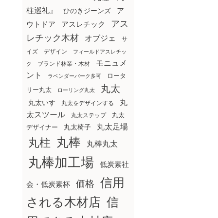
柱巡礼』
ア
ひのきジーンズ
アス
ウトドア
アスレチック
レチック木材
オブジェ
サ
イズ
デザイン
フィールドアスレチッ
モニュメ
ブランド林業・木材
ク
ント
ロータ
ラベンダーパーク多可
丸太
リー丸太
ローリング丸太
丸
丸太いす
丸太をデザインする
太スツール
丸太ステップ
丸太
丸太足場
丸太椅子
デザイナー
丸棒
丸柱
丸棒丸太
丸棒加工場
低炭素社
信用
価格
会・低炭素杯
される木材店
信