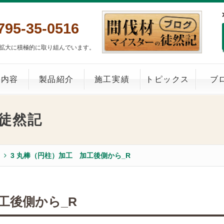
795-35-0516
拡大に積極的に取り組んでいます。
業内容
製品紹介
施工実績
トピックス
ブ
徒然記
3 丸棒（円柱）加工 加工後側から_R
工後側から_R