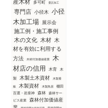
産木材
多可町
委託加工
小径
専門店
小径木
木加工場
展示会
施工例・施工事例
木の文化
木材
木
材を有効に利用する
木
方法
木材付加価値産業
材店の信用
木育
木
木製土木資材
製
木製看
木製資材
棚田
板
木製鳥居
森林
百選・岩座神
森林サー
森林付加価値産
ビス産業
業