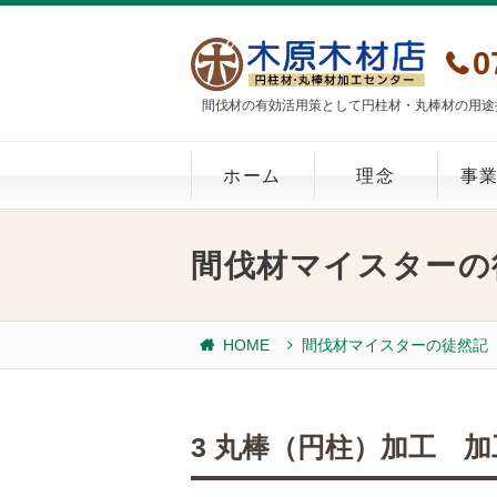
0
間伐材の有効活用策として円柱材・丸棒材の用途
ホーム
理念
事
間伐材マイスターの
HOME
間伐材マイスターの徒然記
3 丸棒（円柱）加工 加