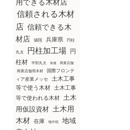
用できる木材店
信頼される木材
店
信頼できる木
材店
兵庫県
値段
円柱
円柱加工場
円
丸太
柱材
半割丸太
商業店舗
単価
国際フロンテ
商業店舗用木材
土木工事
ィア産業メッセ
等で使う木材
土木工事
土木
等で使われる木材
土木用
用仮設資材
木材
地域
在庫
地中杭