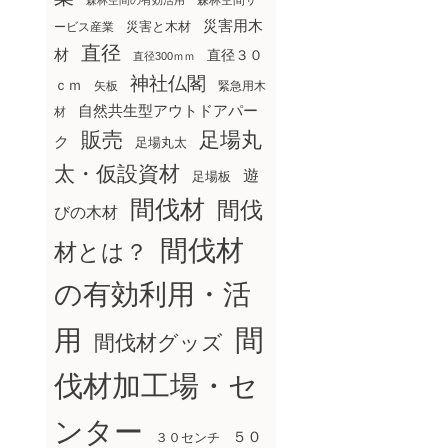
森林空間サ
森林空間の有効活用
災害用木
災害と木材
ービス産業
直径
材
直径３０
直径300ｍｍ
神社仏閣
ｃｍ
矢板
緊急用木
自然共生型アウトドアパー
材
販売
足場丸
ク
足場丸太
太・仮設資材
遊
足場板
間伐材
間伐
びの木材
間伐材
材とは？
の有効利用・活
間
用
間伐材グッズ
伐材加工場・セ
ンター
５０
３０センチ