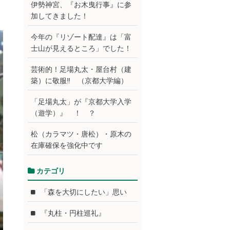
伊勢神宮、『お木曳行事』に参
加してきました！
今年の『リゾート配達』は「富
士山が見えるところ」でした！
芸術的！足場丸太・屋台村（建
築）に敬服‼ （京都大学編）
「足場丸太」が『京都大学入学
（遊学）』 ！ ？
松（カラマツ・唐松）・原木の
在庫確保を強化中です
カテゴリ
「森を大切にしたい」思い
『丸柱・円柱巡礼』