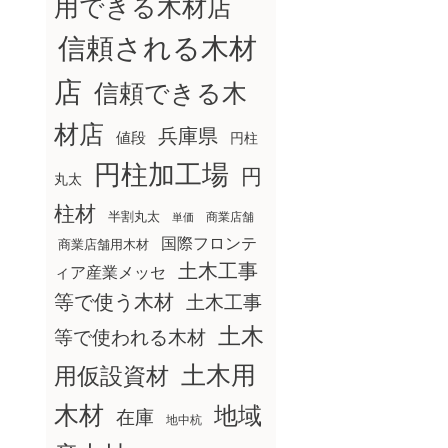
用できる木材店
信頼される木材
店
信頼できる木
材店
兵庫県
値段
円柱
円柱加工場
円
丸太
柱材
半割丸太
商業店舗
単価
国際フロンテ
商業店舗用木材
土木工事
ィア産業メッセ
等で使う木材
土木工事
土木
等で使われる木材
土木用
用仮設資材
木材
地域
在庫
地中杭