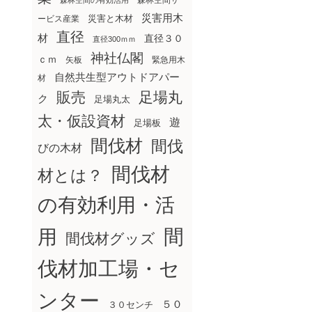
森林空間サ
森林空間の有効活用
災害用木
災害と木材
ービス産業
直径
材
直径３０
直径300ｍｍ
神社仏閣
ｃｍ
矢板
緊急用木
自然共生型アウトドアパー
材
販売
足場丸
ク
足場丸太
太・仮設資材
遊
足場板
間伐材
間伐
びの木材
間伐材
材とは？
の有効利用・活
間
用
間伐材グッズ
伐材加工場・セ
ンター
５０
３０センチ