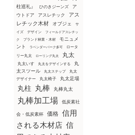
柱巡礼』
ア
ひのきジーンズ
アス
ウトドア
アスレチック
レチック木材
オブジェ
サ
イズ
デザイン
フィールドアスレチッ
モニュメ
ブランド林業・木材
ク
ント
ロータ
ラベンダーパーク多可
丸太
リー丸太
ローリング丸太
丸
丸太いす
丸太をデザインする
太スツール
丸太ステップ
丸太
丸太足場
丸太椅子
デザイナー
丸棒
丸柱
丸棒丸太
丸棒加工場
低炭素社
信用
価格
会・低炭素杯
される木材店
信