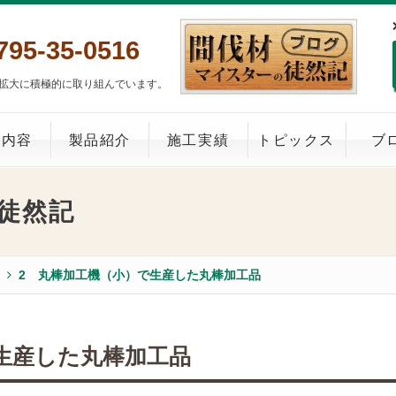
795-35-0516
拡大に積極的に取り組んでいます。
業内容
製品紹介
施工実績
トピックス
ブ
徒然記
2 丸棒加工機（小）で生産した丸棒加工品
生産した丸棒加工品