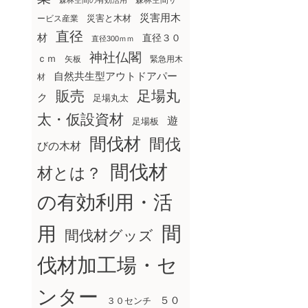
森林空間サ
森林空間の有効活用
災害用木
災害と木材
ービス産業
直径
材
直径３０
直径300ｍｍ
神社仏閣
ｃｍ
矢板
緊急用木
自然共生型アウトドアパー
材
販売
足場丸
ク
足場丸太
太・仮設資材
遊
足場板
間伐材
間伐
びの木材
間伐材
材とは？
の有効利用・活
間
用
間伐材グッズ
伐材加工場・セ
ンター
５０
３０センチ