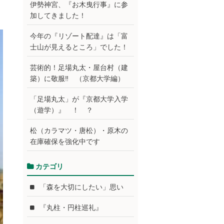
伊勢神宮、『お木曳行事』に参
加してきました！
今年の『リゾート配達』は「富
士山が見えるところ」でした！
芸術的！足場丸太・屋台村（建
築）に敬服‼ （京都大学編）
「足場丸太」が『京都大学入学
（遊学）』 ！ ？
松（カラマツ・唐松）・原木の
在庫確保を強化中です
カテゴリ
「森を大切にしたい」思い
『丸柱・円柱巡礼』