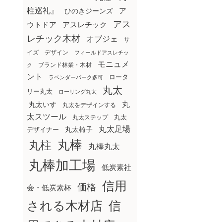
柱巡礼』
ア
ひのきジーンズ
アス
ウトドア
アスレチック
レチック木材
オブジェ
サ
イズ
デザイン
フィールドアスレチッ
モニュメ
ブランド林業・木材
ク
ント
ロータ
ラベンダーパーク多可
丸太
リー丸太
ローリング丸太
丸
丸太いす
丸太をデザインする
太スツール
丸太ステップ
丸太
丸太足場
丸太椅子
デザイナー
丸棒
丸柱
丸棒丸太
丸棒加工場
低炭素社
信用
価格
会・低炭素杯
される木材店
信