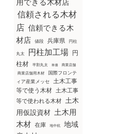
用できる木材店
信頼される木材
店
信頼できる木
材店
兵庫県
値段
円柱
円柱加工場
円
丸太
柱材
半割丸太
商業店舗
単価
国際フロンテ
商業店舗用木材
土木工事
ィア産業メッセ
等で使う木材
土木工事
土木
等で使われる木材
土木用
用仮設資材
木材
地域
在庫
地中杭