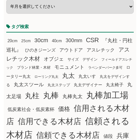
タグ検索
CSR
30cm
300mm
『丸柱・円柱
20cm
25cm
40cm
アス
巡礼』
アウトドア
ひのきジーンズ
アスレチック
レチック木材
オブジェ
サイズ
デザイン
フィールドアスレチ
モニュメント
ロ
ブランド林業・木材
ック
ラベンダーパーク多可
丸太
丸太いす
ータリー丸太
丸太をデザインす
ローリング丸太
丸太スツール
丸
丸太椅子
る
丸太ステップ
丸太デザイナー
丸棒加工場
丸棒
丸柱
太足場
丸棒丸太
信用される木材
価格
低炭素社会・低炭素杯
信頼される
店
信用できる木材店
木材店
信頼できる木材店
兵庫
値段