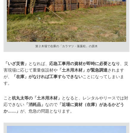
第２木場で在庫の「カラマツ・落葉松」の原木
「いざ災害」
となれば、
応急工事用の資材が即時に必要となり
、災
害現場に応じて重量仮設材や
「土木用木材」が緊急調達
されます
が、
「在庫」がなければ工事すらできない
ことになってしまいま
す。
こと
杭丸太等の「土木用木材」
となると、レンタルやリースでは対
応できない
「消耗品」
なので
「近場に資材（在庫）があるかどう
か……」
が、危急の問題となります。