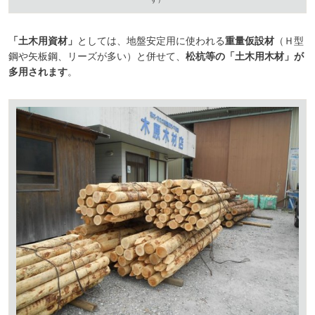
「土木用資材」
としては、地盤安定用に使われる
重量仮設材
（Ｈ型
鋼や矢板鋼、リーズが多い）と併せて、
松杭等の「土木用木材」が
多用されます
。