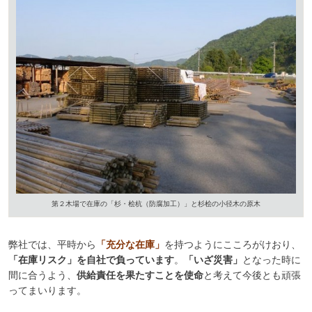
第２木場で在庫の「杉・桧杭（防腐加工）」と杉桧の小径木の原木
弊社では、平時から
「充分な在庫」
を持つようにこころがけおり、
「在庫リスク」を自社で負っています
。
「いざ災害」
となった時に
間に合うよう、
供給責任を果たすことを使命
と考えて今後とも頑張
ってまいります。