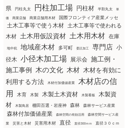
円柱加工場
円柱材
県
円柱丸太
半割丸太
単
国際フロンティア産業メッセ
商業店舗用木材
商業店舗
価
土木工事等で使う木材
土木工事等で使われる
土木用木材
土木用仮設資材
在庫
木材
地域産木材
専門店
小
多可町
地中杭
委託加工
小径木加工場
施工例・
径木
展示会
木の文化
木材
施工事例
木材を有効に
木材店の信
利用する方法
木材付加価値産業
用
木製土木資材
木製資
木育
木製
木製看板
材
森林
棚田百選・岩座神
森林サービス産業
木製鳥居
森林付加価値産業
森林空間サービス産
森林空間の有効活用
直径
災害用木材
直径３０ｃｍ
災害と木材
業
直径300ｍｍ