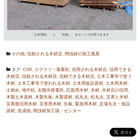
「土木用杭」 と 「矢板」 をセットで出荷できます
その他
,
信頼される木材店
,
間伐材の加工風景
タグ:
CSR
,
カラマツ・落葉松
,
信用される木材店
,
信用できる
木材店
,
信頼される木材店
,
信頼できる木材店
,
土木工事等で使う
木材
,
土木工事等で使われる木材
,
土木用仮設資材
,
土木用木材
,
土留め
,
地中杭
,
太陽光発電所
,
応急用木材
,
木材
,
木材店の信用
,
木製土木資材
,
木製矢板
,
木製資材
,
杭丸太
,
松丸太
,
災害と木材
,
災害復旧用木材
,
災害用木材
,
矢板
,
緊急用木材
,
足場丸太・仮設
資材
,
造成地
,
間伐材加工場・センター