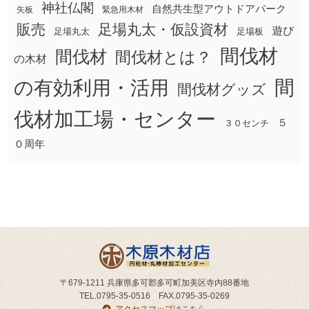
神社仏閣
自然共生型アウトドアパーク
矢板
緊急用木材
販売
足場丸太・仮設資材
遊び
足場丸太
足場板
間伐材
間伐材
間伐材とは？
の木材
間
の有効利用・活用
間伐材グッズ
伐材加工場・センター
５
３０センチ
０周年
〒679-1211 兵庫県多可郡多可町加美区寺内88番地
TEL.0795-35-0516 FAX.0795-35-0269
アクセスマップはこちら