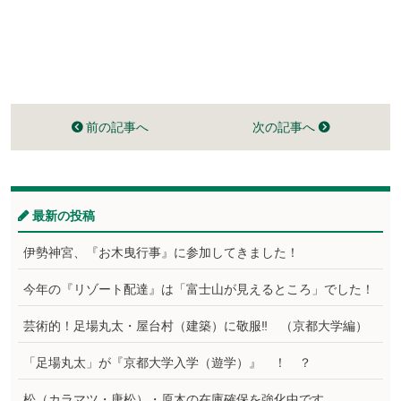
前の記事へ
次の記事へ
最新の投稿
伊勢神宮、『お木曳行事』に参加してきました！
今年の『リゾート配達』は「富士山が見えるところ」でした！
芸術的！足場丸太・屋台村（建築）に敬服‼ （京都大学編）
「足場丸太」が『京都大学入学（遊学）』 ！ ？
松（カラマツ・唐松）・原木の在庫確保を強化中です