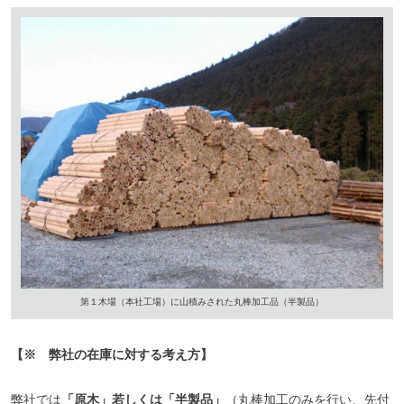
第１木場（本社工場）に山積みされた丸棒加工品（半製品）
【※ 弊社の在庫に対する考え方】
弊社では
「原木」若しくは「半製品」
（丸棒加工のみを行い、先付