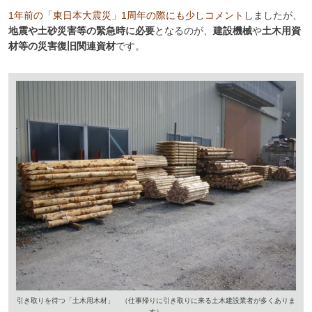
1年前の「東日本大震災」1周年の際にも少しコメント
しましたが、
地震や土砂災害等の緊急時に必要
となるのが、
建設機械
や
土木用資
材等の災害復旧関連資材
です。
引き取りを待つ「土木用木材」 （仕事帰りに引き取りに来る土木建設業者が多くありま
す）