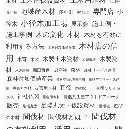
土木用木材
土木用仮設資材
在庫
木材
地域産木材
専門店
小
多可町
地中杭
委託加工
小径木加工場
施工例・
径木
展示会
木の文化
木材
施工事例
木材を有効に
木材店の信
利用する方法
木材付加価値産業
用
木製土木資材
木製資
木育
木製
木製看板
材
森林
棚田百選・岩座神
森林サービス産業
木製鳥居
森林付加価値産業
森林空間サービス産
森林空間の有効活用
直径
災害用木材
直径３０ｃｍ
災害と木材
業
直径300ｍｍ
神社仏閣
自然共生型アウトドアパーク
矢板
緊急用木材
販売
足場丸太・仮設資材
遊び
足場丸太
足場板
間伐材
間伐材
間伐材とは？
の木材