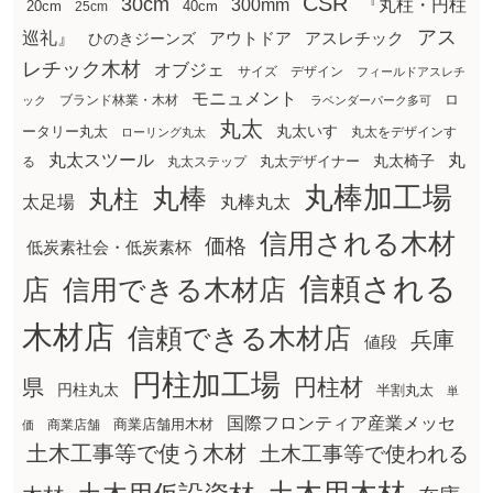
CSR
30cm
300mm
『丸柱・円柱
20cm
25cm
40cm
アス
巡礼』
アウトドア
ひのきジーンズ
アスレチック
レチック木材
オブジェ
サイズ
デザイン
フィールドアスレチ
モニュメント
ロ
ブランド林業・木材
ック
ラベンダーパーク多可
丸太
丸太いす
ータリー丸太
丸太をデザインす
ローリング丸太
丸太スツール
丸
丸太椅子
る
丸太ステップ
丸太デザイナー
丸棒加工場
丸棒
丸柱
太足場
丸棒丸太
信用される木材
価格
低炭素社会・低炭素杯
信頼される
店
信用できる木材店
木材店
信頼できる木材店
兵庫
値段
円柱加工場
円柱材
県
円柱丸太
半割丸太
単
国際フロンティア産業メッセ
商業店舗用木材
商業店舗
価
土木工事等で使う木材
土木工事等で使われる