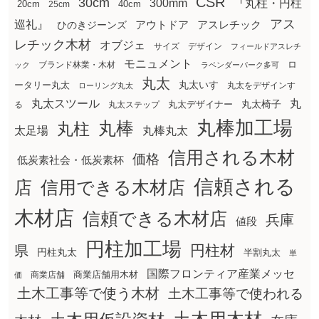
CSR
30cm
300mm
『丸柱・円柱
20cm
25cm
40cm
アス
巡礼』
アウトドア
ひのきジーンズ
アスレチック
レチック木材
オブジェ
サイズ
デザイン
フィールドアスレチ
モニュメント
ロ
ブランド林業・木材
ック
ラベンダーパーク多可
丸太
丸太いす
ータリー丸太
丸太をデザインす
ローリング丸太
丸太スツール
丸
丸太椅子
る
丸太ステップ
丸太デザイナー
丸棒加工場
丸棒
丸柱
太足場
丸棒丸太
信用される木材
価格
低炭素社会・低炭素杯
信頼される
店
信用できる木材店
木材店
信頼できる木材店
兵庫
値段
円柱加工場
円柱材
県
円柱丸太
半割丸太
単
国際フロンティア産業メッセ
商業店舗用木材
商業店舗
価
土木工事等で使う木材
土木工事等で使われる