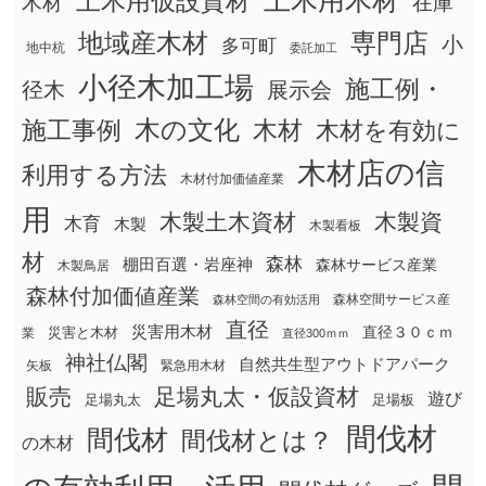
土木用木材
土木用仮設資材
在庫
木材
地域産木材
専門店
小
多可町
地中杭
委託加工
小径木加工場
施工例・
径木
展示会
木の文化
木材
施工事例
木材を有効に
木材店の信
利用する方法
木材付加価値産業
用
木製土木資材
木製資
木育
木製
木製看板
材
森林
棚田百選・岩座神
森林サービス産業
木製鳥居
森林付加価値産業
森林空間サービス産
森林空間の有効活用
直径
災害用木材
直径３０ｃｍ
災害と木材
業
直径300ｍｍ
神社仏閣
自然共生型アウトドアパーク
矢板
緊急用木材
販売
足場丸太・仮設資材
遊び
足場丸太
足場板
間伐材
間伐材
間伐材とは？
の木材