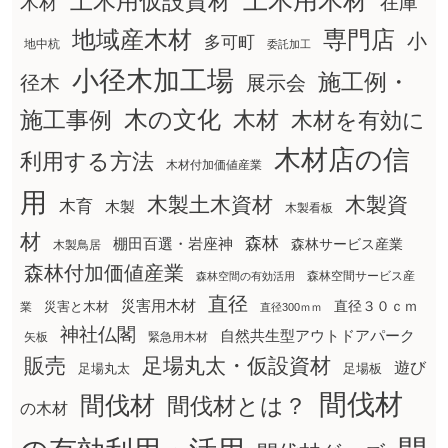
土木用木材
土木用仮設資材
在庫
木材
地域産木材
専門店
小
多可町
地中杭
委託加工
小径木加工場
施工例・
径木
展示会
木の文化
木材
施工事例
木材を有効に
木材店の信
利用する方法
木材付加価値産業
用
木製土木資材
木製資
木育
木製
木製看板
材
森林
棚田百選・岩座神
森林サービス産業
木製鳥居
森林付加価値産業
森林空間サービス産
森林空間の有効活用
直径
災害用木材
直径３０ｃｍ
災害と木材
業
直径300ｍｍ
神社仏閣
自然共生型アウトドアパーク
矢板
緊急用木材
販売
足場丸太・仮設資材
遊び
足場丸太
足場板
間伐材
間伐材
間伐材とは？
の木材