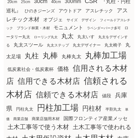
CSR
30cm
300mm
『丸柱・円柱
20cm
25cm
40cm
アス
巡礼』
アウトドア
ひのきジーンズ
アスレチック
レチック木材
オブジェ
サイズ
デザイン
フィールドアスレチ
モニュメント
ロ
ブランド林業・木材
ック
ラベンダーパーク多可
丸太
丸太いす
ータリー丸太
丸太をデザインす
ローリング丸太
丸太スツール
丸
丸太椅子
る
丸太ステップ
丸太デザイナー
丸棒加工場
丸棒
丸柱
太足場
丸棒丸太
信用される木材
価格
低炭素社会・低炭素杯
信頼される
店
信用できる木材店
木材店
信頼できる木材店
兵庫
値段
円柱加工場
円柱材
県
円柱丸太
半割丸太
単
国際フロンティア産業メッセ
商業店舗用木材
商業店舗
価
土木工事等で使う木材
土木工事等で使われる