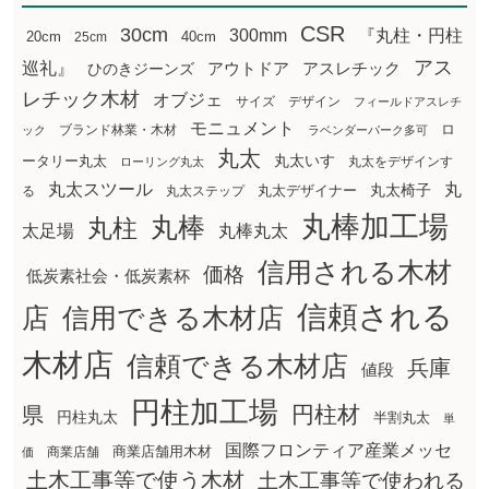
CSR
30cm
300mm
『丸柱・円柱
20cm
25cm
40cm
アス
巡礼』
アウトドア
ひのきジーンズ
アスレチック
レチック木材
オブジェ
サイズ
デザイン
フィールドアスレチ
モニュメント
ロ
ブランド林業・木材
ック
ラベンダーパーク多可
丸太
丸太いす
ータリー丸太
丸太をデザインす
ローリング丸太
丸太スツール
丸
丸太椅子
る
丸太ステップ
丸太デザイナー
丸棒加工場
丸棒
丸柱
太足場
丸棒丸太
信用される木材
価格
低炭素社会・低炭素杯
信頼される
店
信用できる木材店
木材店
信頼できる木材店
兵庫
値段
円柱加工場
円柱材
県
円柱丸太
半割丸太
単
国際フロンティア産業メッセ
商業店舗用木材
商業店舗
価
土木工事等で使う木材
土木工事等で使われる