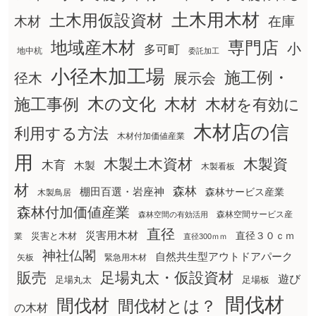
土木用木材
土木用仮設資材
在庫
木材
地域産木材
専門店
小
多可町
地中杭
委託加工
小径木加工場
施工例・
径木
展示会
木の文化
木材
施工事例
木材を有効に
木材店の信
利用する方法
木材付加価値産業
用
木製土木資材
木製資
木育
木製
木製看板
材
森林
棚田百選・岩座神
森林サービス産業
木製鳥居
森林付加価値産業
森林空間サービス産
森林空間の有効活用
直径
災害用木材
直径３０ｃｍ
災害と木材
業
直径300ｍｍ
神社仏閣
自然共生型アウトドアパーク
矢板
緊急用木材
販売
足場丸太・仮設資材
遊び
足場丸太
足場板
間伐材
間伐材
間伐材とは？
の木材