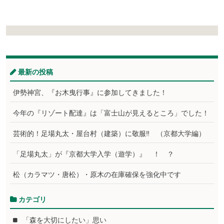
最新の投稿
伊勢神宮、『お木曳行事』に参加してきました！
今年の『リゾート配達』は「富士山が見えるところ」でした！
芸術的！足場丸太・屋台村（建築）に敬服‼ （京都大学編）
「足場丸太」が『京都大学入学（遊学）』 ！ ？
松（カラマツ・唐松）・原木の在庫確保を強化中です
カテゴリ
「森を大切にしたい」思い