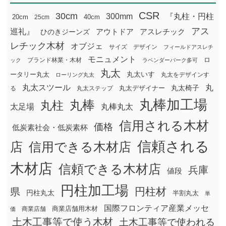
CSR
30cm
300mm
『丸柱・円柱
20cm
25cm
40cm
アス
巡礼』
アウトドア
ひのきジーンズ
アスレチック
レチック木材
オブジェ
サイズ
デザイン
フィールドアスレチ
モニュメント
ロ
ブランド林業・木材
ック
ラベンダーパーク多可
丸太
丸太いす
ータリー丸太
丸太をデザインす
ローリング丸太
丸太スツール
丸
丸太椅子
る
丸太ステップ
丸太デザイナー
丸棒加工場
丸棒
丸柱
太足場
丸棒丸太
信用される木材
価格
低炭素社会・低炭素杯
信頼される
店
信用できる木材店
木材店
信頼できる木材店
兵庫
値段
円柱加工場
円柱材
県
円柱丸太
半割丸太
単
国際フロンティア産業メッセ
商業店舗用木材
商業店舗
価
土木工事等で使う木材
土木工事等で使われる