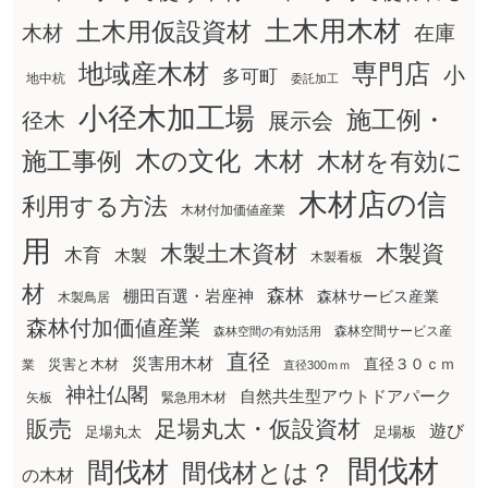
土木用木材
土木用仮設資材
在庫
木材
地域産木材
専門店
小
多可町
地中杭
委託加工
小径木加工場
施工例・
径木
展示会
木の文化
木材
施工事例
木材を有効に
木材店の信
利用する方法
木材付加価値産業
用
木製土木資材
木製資
木育
木製
木製看板
材
森林
棚田百選・岩座神
森林サービス産業
木製鳥居
森林付加価値産業
森林空間サービス産
森林空間の有効活用
直径
災害用木材
直径３０ｃｍ
災害と木材
業
直径300ｍｍ
神社仏閣
自然共生型アウトドアパーク
矢板
緊急用木材
販売
足場丸太・仮設資材
遊び
足場丸太
足場板
間伐材
間伐材
間伐材とは？
の木材