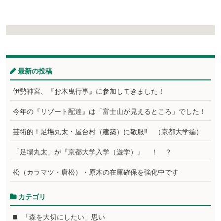
最新の投稿
伊勢神宮、『お木曳行事』に参加してきました！
今年の『リゾート配達』は「富士山が見えるところ」でした！
芸術的！足場丸太・屋台村（建築）に敬服‼ （京都大学編）
「足場丸太」が『京都大学入学（遊学）』 ！ ？
松（カラマツ・唐松）・原木の在庫確保を強化中です
カテゴリ
「森を大切にしたい」思い